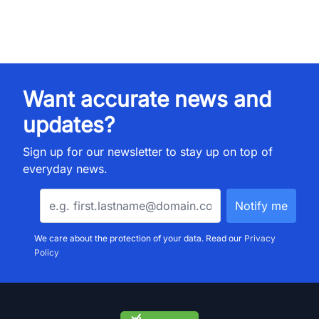
Want accurate news and
updates?
Sign up for our newsletter to stay up on top of
everyday news.
We care about the protection of your data. Read our
Privacy
Policy