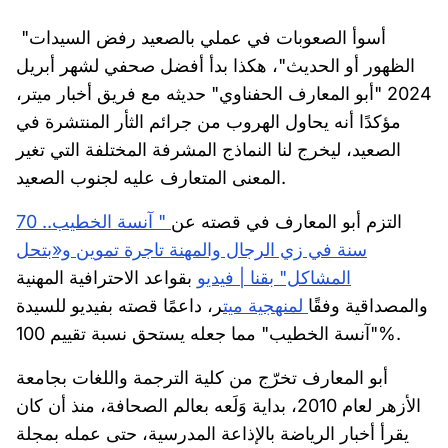
"أسوأ الصعوبات في عملي بالصعيد رفض السيدات
الظهور أو الحديث"، هكذا بدأ أفضل صحفي لشهر أبريل
2024 "أبو المعارف الحفناوي" حديثه مع فريق أخبار ميتر،
مؤكدًا أنه يحاول الهروب من جرائم الثأر المنتشرة في
الصعيد، ليخرج لنا النماذج المشرفة المختلفة التي تغير
المعنى المتعارف عليه لجنوب الصعيد.
التزم أبو المعارف في قصته عن
" آنسة الخطيب.. 70
سنة في زي الرجال والمهنة تاجرة تموين و«بتحل
المشاكل" بقنا | فيديو
بقواعد الاحترافية المهنية
والمصداقية وفقًا
لمنهجية ميت
ر، داعمًا قصته بفيديو للسيدة
"آنسة الخطيب" مما جعله يستحق نسبة تقييم 100%.
أبو المعارف تخرّج من كلية الترجمة واللغات بجامعة
الأزهر لعام 2010، بداية وَلَعه بعالم الصحافة، منذ أن كان
يقرأ أخبار الرياضة بالإذاعة المدرسية، حتى عمله بمجلة