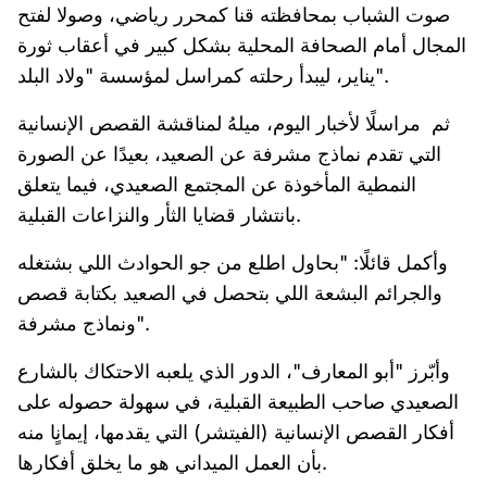
صوت الشباب بمحافظته قنا كمحرر رياضي، وصولا لفتح
المجال أمام الصحافة المحلية بشكل كبير في أعقاب ثورة
يناير، ليبدأ رحلته كمراسل لمؤسسة "ولاد البلد".
ثم مراسلًا لأخبار اليوم، ميلهُ لمناقشة القصص الإنسانية
التي تقدم نماذج مشرفة عن الصعيد، بعيدًا عن الصورة
النمطية المأخوذة عن المجتمع الصعيدي، فيما يتعلق
بانتشار قضايا الثأر والنزاعات القبلية.
وأكمل قائلًا: "بحاول اطلع من جو الحوادث اللي بشتغله
والجرائم البشعة اللي بتحصل في الصعيد بكتابة قصص
ونماذج مشرفة".
وأبّرز "أبو المعارف"، الدور الذي يلعبه الاحتكاك بالشارع
الصعيدي صاحب الطبيعة القبلية، في سهولة حصوله على
أفكار القصص الإنسانية (الفيتشر) التي يقدمها، إيمانٍا منه
بأن العمل الميداني هو ما يخلق أفكارها.