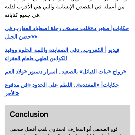
من أعمله في القصص الإنسانية والتي هي الأقرب لقلبه
في جميع كتاباته.
حكايات| صغير بـ«قلب ميت».. رحلة اصطياد العقارب في
«حضن الجبل»
فيديو | الكعروب.. دفى الصعايدة واللمة الحلوة ووقيد
الكوانين لطهي طعام الفقراء
زواج «بنات القبائل» بالصعيد.. أسرار دستور «ولاد العم»
حكايات| «المعددة».. اللطم على الخدود «فن مدفوع
الأجر»
Conclusion
تُوج الصحفي أبو المعارف الحفناوي بلقب أفضل صحفي