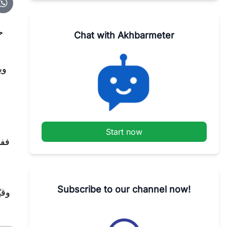
ح
Chat with Akhbarmeter
وي
Start now
ففي
Subscribe to our channel now!
وقي