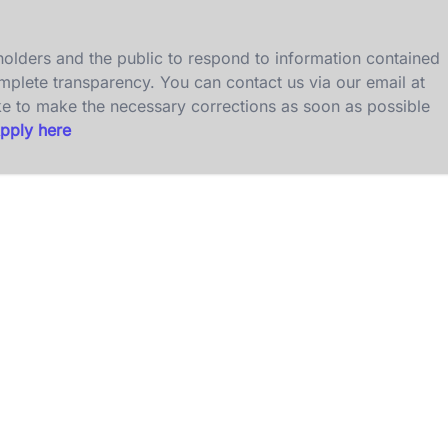
olders and the public to respond to information contained
omplete transparency. You can contact us via our email at
ke to make the necessary corrections as soon as possible
pply here