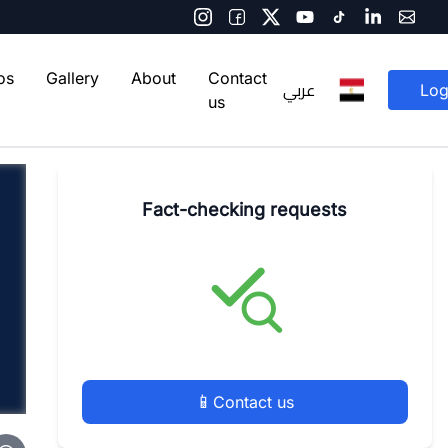
os
Gallery
About
Contact
عربي
Log
us
Fact-checking requests
📱
Contact us