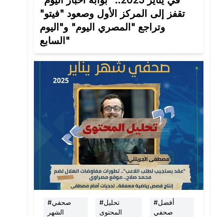
في يناير 2025.. "بوابة أخبار اليوم"
تقفز إلى المركز الأول وصعود "فيتو"
وتراجع "المصري اليوم" و"اليوم
السابع"
#أفضل
#تحليل
#صحفي
صحفي
المحتوى
الشهر