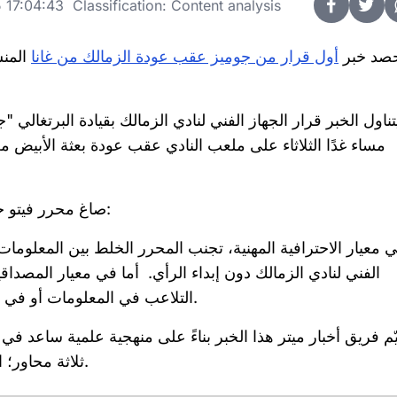
17:04:43 Classification: Content analysis
صد خبر
أول قرار من جوميز عقب عودة الزمالك من غانا
المنش
تناول الخبر قرار الجهاز الفني لنادي الزمالك بقيادة البرتغالي
مساء غدًا الثلاثاء على ملعب النادي عقب عودة بعثة الأبيض من
:
صاغ محرر فيتو خبر
 معيار الاحترافية المهنية، تجنب المحرر الخلط بين المعلوما
الفني لنادي الزمالك دون إبداء الرأي.
أما في معيار المصداقية
التلاعب في المعلومات أو في سياق عرضها، فضلًا عن صياغته لعنوان موضوعي ودقيق.
ّم فريق أخبار ميتر هذا الخبر بناءً على منهجية علمية ساعد ف
ثلاثة محاور؛ الاحترافية والمهنية، والمصداقية، ومراعاة حقوق الإنسان.