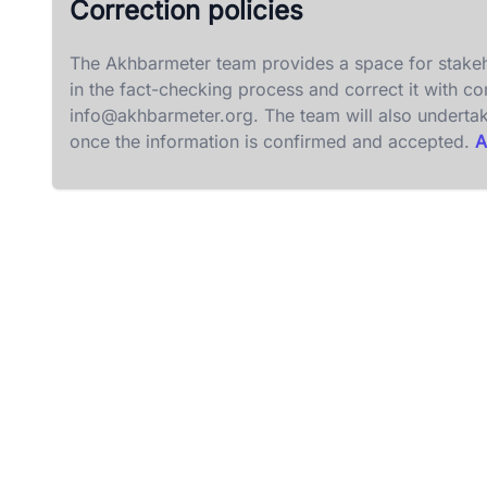
Correction policies
The Akhbarmeter team provides a space for stakeh
in the fact-checking process and correct it with c
info@akhbarmeter.org
. The team will also underta
once the information is confirmed and accepted.
A