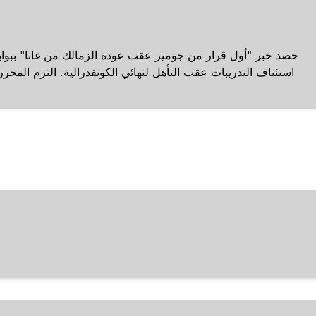
استئناف التدريبات عقب التأهل لنهائي الكونفدرالية. التزم المحر