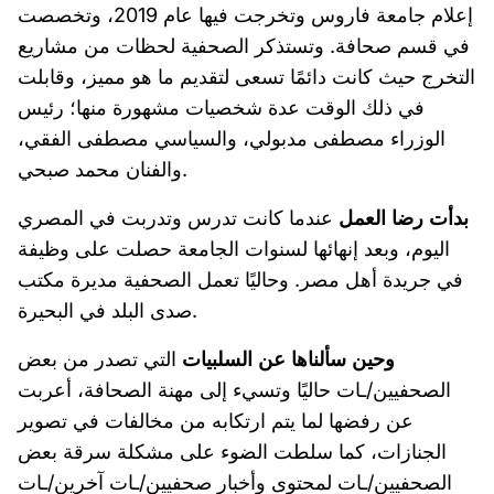
إعلام جامعة فاروس وتخرجت فيها عام 2019، وتخصصت
في قسم صحافة. وتستذكر الصحفية لحظات من مشاريع
التخرج حيث كانت دائمًا تسعى لتقديم ما هو مميز، وقابلت
في ذلك الوقت عدة شخصيات مشهورة منها؛ رئيس
الوزراء مصطفى مدبولي، والسياسي مصطفى الفقي،
والفنان محمد صبحي.
بدأت رضا العمل
عندما كانت تدرس وتدربت في المصري
اليوم، وبعد إنهائها لسنوات الجامعة حصلت على وظيفة
في جريدة أهل مصر. وحاليًا تعمل الصحفية مديرة مكتب
صدى البلد في البحيرة.
وحين سألناها عن السلبيات
التي تصدر من بعض
الصحفيين/ـات حاليًا وتسيء إلى مهنة الصحافة، أعربت
عن رفضها لما يتم ارتكابه من مخالفات في تصوير
الجنازات، كما سلطت الضوء على مشكلة سرقة بعض
الصحفيين/ـات لمحتوى وأخبار صحفيين/ـات آخرين/ـات