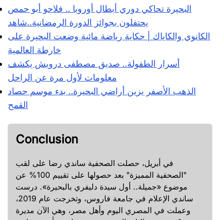
البحيرة تحاكي دوري أبطال أوروبا .. فلاحو أبو حمص
يحتفلون بجوائز الدورة الرمضانية..شاهد
الكانوي والكاياك | حكاية رياضة مائية وضعت البحيرة على
خارطة العالمية
أسرار الطفولة.. صديق مصطفى درويش يكشف
معلومات لأول مرة عن الراحل
الذهب الأصفر يزين أراضي البحيرة.. بدء موسم حصاد
القمح
Conclusion
في أبريل، حصلت الصحفية ساندي رضا على لقب
"الصحفية المميزة" بعد حصولها على تقييم 100% عن
موضوع «جميلة.. أول سيدة دليفري بالبحيرة». درست
ساندي الإعلام في جامعة فاروس، وتخرجت عام 2019،
وعملت في المصري اليوم وأهل مصر، وهي الآن مديرة