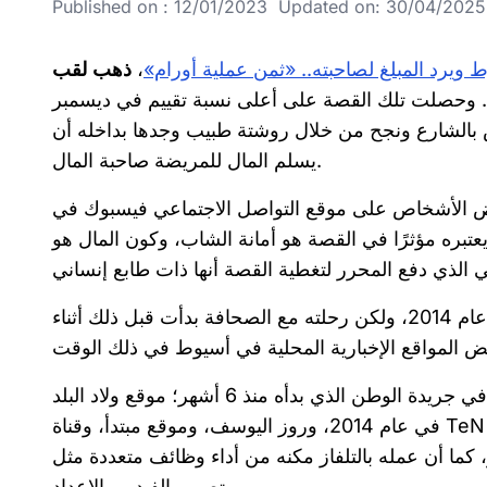
Published on : 12/01/2023 Updated on: 30/04/2025 
،
ذهب لقب
. وحصلت تلك القصة على أعلى نسبة تقييم في ديسمبر
 كيس بالشارع ونجح من خلال روشتة طبيب وجدها بداخله أن
يسلم المال للمريضة صاحبة المال.
ض الأشخاص على موقع التواصل الاجتماعي فيسبوك في
عتبره مؤثرًا في القصة هو أمانة الشاب، وكون المال هو
حسن عبد النعيم في كلية إعلام جامعة القاهرة عام 2014، ولكن رحلته مع الصحافة بدأت قبل ذلك أثناء
خلال مسيرته المهنية قبل عمله في جريدة الوطن الذي بدأه منذ 6 أشهر؛ موقع ولاد البلد
في عام 2014، وروز اليوسف، وموقع مبتدأ، وقناة TeN الذي يعمل بها مراسلًا من 2019 حتى الآن. ويعتبر عبد النعيم أن
كما أن عمله بالتلفاز مكنه من أداء وظائف متعددة مثل
تصوير الفيديو والإعداد.