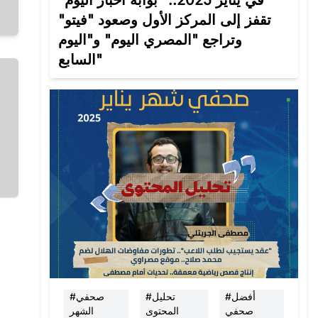
في يناير 2025.. "بوابة أخبار اليوم"
تقفز إلى المركز الأول وصعود "فيتو"
وتراجع "المصري اليوم" و"اليوم
السابع"
#أفضل
#تحليل
#صحفي
صحفي
المحتوى
الشهر