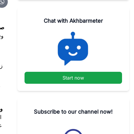
Chat with Akhbarmeter
صح
زم
Start now
وم
Subscribe to our channel now!
ع