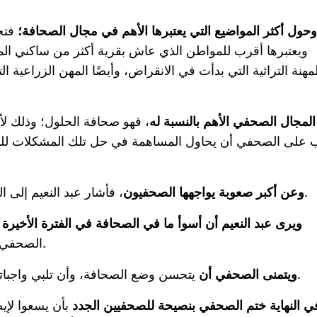
وحول أكثر المواضيع التي يعتبرها الأهم في مجال الصحافة؛
فتح
ويعتبرها أقرب للمواطن الذي عاش بقرية أكثر من ساكني ال
لمهنة التراثية التي بدأت في الانقراض، وأيضًا المهن الزراعية 
المجال الصحفي الأهم بالنسبة له
، فهو صحافة الحلول؛ وذلك ل
 على الصحفي أن يحاول المساهمة في حل تلك المشكلات للمو
، فأشار عبد النعيم إلى الوضع المالي في ظل الظروف الاقتصادية الصعبة الحالية.
وعن أكبر صعوبة يواجهها الصحفيون
ويرى عبد النعيم أن أسوأ ما في الصحافة في الفترة الأخيرة
ه
الصحفي في أعراض الناس وتفاصيل لا يجب ذكرها ونقلها للناس.
يتحسن وضع الصحافة، وأن تلبي واجباتها التي تتمثل في عرض مشاكل المواطن وإيجاد الحلول.
ويتمنى الصحفي أن
ي النهاية ختم الصحفي بنصيحة للصحفيين الجدد
بأن يسعوا لإي