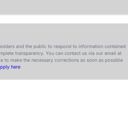
olders and the public to respond to information contained
omplete transparency. You can contact us via our email at
ke to make the necessary corrections as soon as possible
pply here