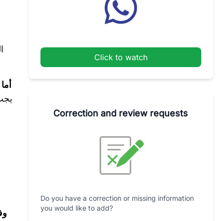
ا
Click to watch
أما 
يجب
Correction and review requests
Do you have a correction or missing information
you would like to add?
وف