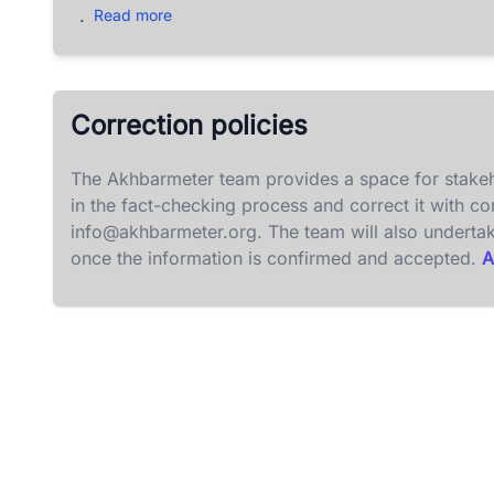
.
Read more
Correction policies
The Akhbarmeter team provides a space for stakeh
in the fact-checking process and correct it with c
info@akhbarmeter.org
. The team will also underta
once the information is confirmed and accepted.
A