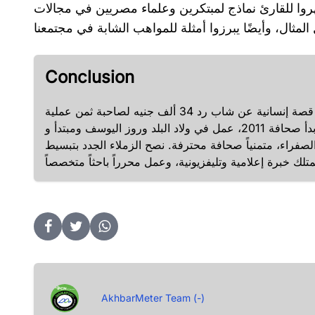
هروا للقارئ نماذج لمبتكرين وعلماء مصريين في مجالات
Conclusion
اختير حسن عبد النعيم من الوطن صحفيًا لشهر ديسمبر عن تحقيقه قصة إنسانية عن شاب رد 34 ألف جنيه لصاحبة ثمن عملية
أورام. تخرج إعلام القاهرة 2014 وبدأ صحافة 2011، عمل في ولاد البلد وروز اليوسف ومبتدأ وTeN. يركز على هموم المواطن
لصفراء، متمنياً صحافة محترفة. نصح الزملاء الجدد بتبسيط
AkhbarMeter Team (-)