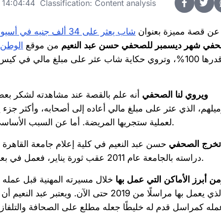
14:04:44 Classification: Content analysis
عن قصة مميزة بعنوان
شاب يعثر على 34 ألف جنيه في أسيوط ويرد المبلغ لصاحبته.. «ثمن عملية أورام»
في شهر ديسمبر للصحفي حسن عبد النعيم
من موقع
الوطن
وقدرها 100%، وتروي حكاية شاب عثر على مبلغ مالي في
ويروي لنا الصحفي
أنه علم بالقصة عند مشاهدته لشكر بع
يلهم، الذي عثر على مبلغ مالي أعاده إلى أصحابه، وأكثر جزء ي
لعملية ستجريها المريضة. أما عن السبب الأساسي الذي دفع المحرر لتغطية القصة أنها ذات طابع إنساني.
تخرج الصحفي
دراسته بالجامعة عام 2011 عقب ثورة يناير، فعمل في بعض المواقع الإخبارية المحلية في أسيوط في ذلك الوقت.
ن أبرز الأماكن التي عمل بها
مله كمراسل قدم له خليطًا جعله مطلع على الصحافة والتلفاز، 