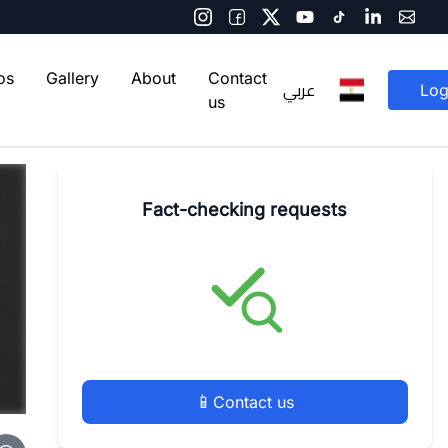
os
Gallery
About
Contact
عربي
Log
us
Fact-checking requests
📱
Contact us