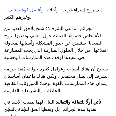
إلى روح إسراء غريب، وأحلام، و
أفضل كوهيستاني
…
وغيرهم الكثير.
الجرائم "بداعي الشرف"؛ شبح يلاحق العديد من
الأشخاص خصوصًا الفتيات حول العالم، وتقديرًا لروح
الضحايا؛ سننبش عن جذور المشكلة وأسبابها لمحاولة
اقتلاعها؛ من خلال الحلول الصارمة التي يجب المسارعة
في تنفيذها لوقف هذه الممارسات الوحشية.
صحيح أن هناك أسباب وعوامل كثيرة حولت مُنفذ جريمة
الشرف إلى بطل مجتمعي، ولكن هناك داعمان أساسيان
يمدان هذه الممارسات بالقوة، وهما؛ الموروثات الثقافية
الخاطئة، والتشريعات القانونية.
نأتي أولًا للثقافة والتقاليد
اللتان لهما نصيب الأسد في
تغذية هذه الجرائم، بل وتعطيا الحق للجُناة بالتبجّح