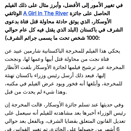
في تغيير الأمور إلى الأفضل، وأبرز مثال على ذلك الفيلم
الحاصل على جائزة
A Girl In The River
الوثائقي
الأوسكار، الذي يوثق حادثة محاولة قتل فتاة بدعوى
الشرف في باكستان (البلد الذي يقتل فيه كل عام حوالي
1000 شخص تحت ما يسمى جرائم الشرف):
يحكي هذا الفيلم للمخرجة الباكستانية شارمين عبيد عن
فتاة نجت من محاولة قتل أبيها وعمها لها، ونجحت
المخرجة عبر ترشيح فيلمها لجائزة الأوسكار بلفت الأنظار
إليها، فبعد ذلك أرسل رئيس وزراء باكستان تهنئة
للمخرجة، وأبلغها أنه فخور ويود عرض الفيلم في مكتبه،
وهذا شيء لم يحدث من قبل.
وفي حديثها عند تسلم جائزة الأوسكار، قالت المخرجة إن
رئيس الوزراء أخبرها بعد مشاهدته للفيلم أنه سيعمل على
تعديل القانون المتعلق بقضايا الشرف، وبالفعل بعد حوالي
6 أشهر من حصولها على الجائزة، تم تغيير القوانين في