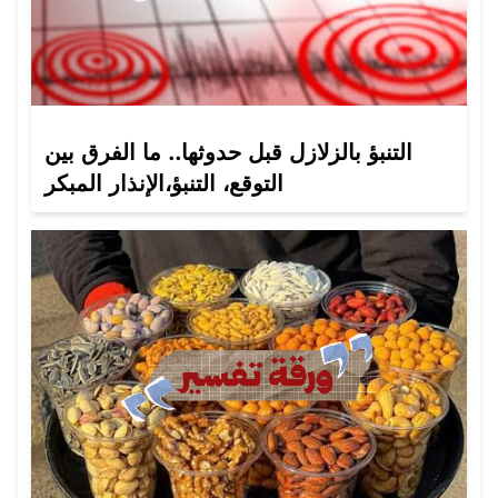
التنبؤ بالزلازل قبل حدوثها.. ما الفرق بين
التوقع، التنبؤ،الإنذار المبكر