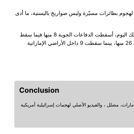
هجوم بطائرات مسيّرة وليس صواريخ باليستية، ما أدى
إنها رصدت 9 صواريخ باليستية في ذلك اليوم، أسقطت الدفاعات الجوية 8 منها فيما سقط
Conclusion
ارات، مضلل ، والفيديو الأصلي لهجمات إسرائيلية أمريكية