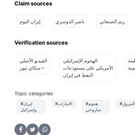
Claim sources
ريم الصنعاني
ناصر الدوسري
إيران اليوم
Verification sources
ظمة
الهجوم الإسرائيلي
الفيديو الأصلي
مية
الأمريكي على مستودعات
– سكاي نيوز
النفط في إيران
Topic categories
#البترول
#هجوم
#الامارات
#إيران
صاروخي
وإسرائيل