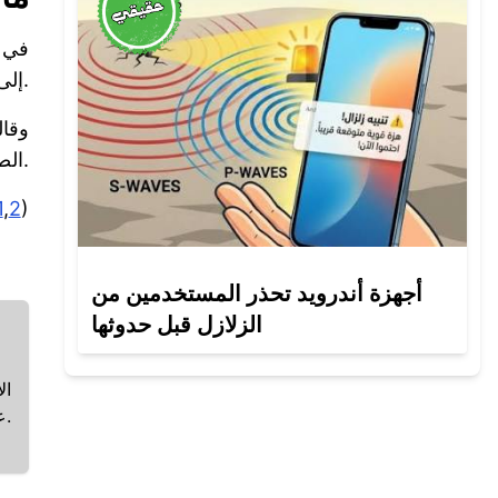
في 10 مارس 2026، تعر
إلى اندلاع حريق في إحدى المنشآت دون تسجيل إصابات بشرية.
وقا
الصاروخ التاسع في البحر، كما رصدت 35 طائرة مسيّرة اعترضت 26 منها، بينما سقطت 9 داخل الأراضي الإماراتية.
1
,
2
)
أجهزة أندرويد تحذر المستخدمين من
الزلازل قبل حدوثها
ال
على مستودع نفطي بطهران.