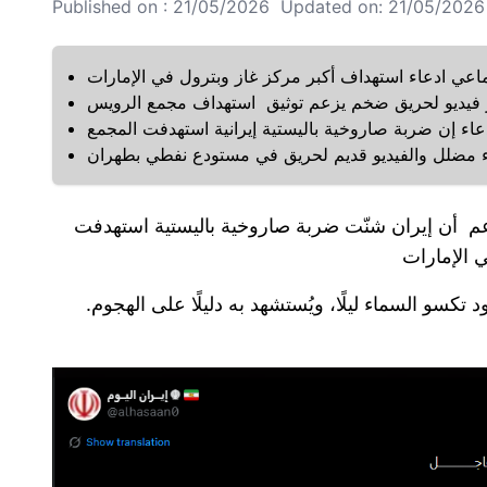
Published on : 21/05/2026 Updated on: 21/05/2026 
عي ادعاء استهداف أكبر مركز غاز وبترول في الإمارات
فيديو لحريق ضخم يزعم توثيق استهداف مجمع الرويس
دعاء إن ضربة صاروخية باليستية إيرانية استهدفت المجمع
ء مضلل والفيديو قديم لحريق في مستودع نفطي بطهران
 أن إيران شنّت ضربة صاروخية باليستية استهدفت
كسو السماء ليلًا، ويُستشهد به دليلًا على الهجوم.