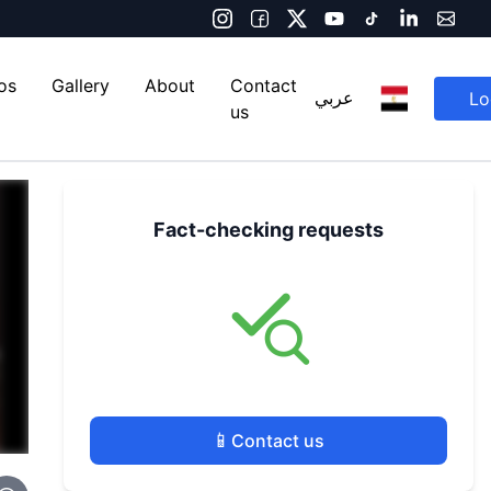
os
Gallery
About
Contact
Lo
عربي
us
Fact-checking requests
📱
Contact us