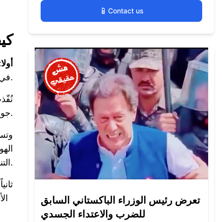
📱
Contact us
كي
أولا:
في مستودعات للنفط في العاصمة الإيرانية طهران في وقت سابق.
نُفّ
جوية تستهدف مستودعات نفط داخل إيران منذ اندلاع الحرب أواخر فبراير.
وتسب
الهو
التنفسي، داعيةً السكان إلى البقاء في منازلهم.
ثانياً
ال
تعرض رئيس الوزراء الباكستاني السابق
للضرب والاعتداء الجسدي