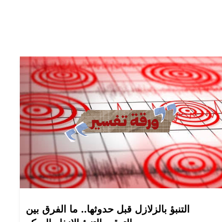
التنبؤ بالزلازل قبل حدوثها.. ما الفرق بين