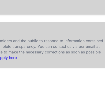
olders and the public to respond to information contained
omplete transparency. You can contact us via our email at
ke to make the necessary corrections as soon as possible
pply here