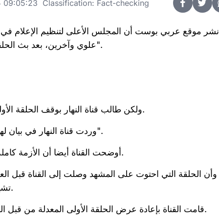
09:05:23 Classification: Fact-checking
نشر موقع عربي بوست أن المجلس الأعلى لتنظيم الإعلام في 
علوي وآخرين، بعد بث الحلقة الأولى فقط، بسبب "احتوائه على مشاهد غير أخلاقية".
ولكن طالب قناة النهار بوقف الحلقة الأولي والتي أذاعت وبها مشاهد كانت قد حذفت من الرقابة.
وردت قناة النهار في بيان لها على قناتها "إن الزج باسم القناة في الواقعة أمر غريب".
أوضحت القناة أيضا أن الأزمة كاملة بين الرقابة على المصنفات الفنية وبين منتج المسلسل.
وأن الحلقة التي احتوت على المشهد وصلت إلى القناة قبل ال
تشير إلى رفض الرقابة أي مشهد من مشاهد الحلقة الأولى.
قامت القناة بإعادة عرض الحلقة الأولى المعدلة من قبل الرقابة على المصنفات أمس إحتراما لقرار الأعلى للإعلام.