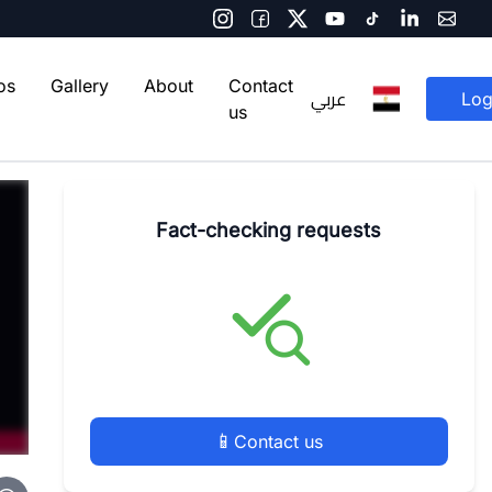
os
Gallery
About
Contact
عربي
Log
us
Fact-checking requests
📱
Contact us