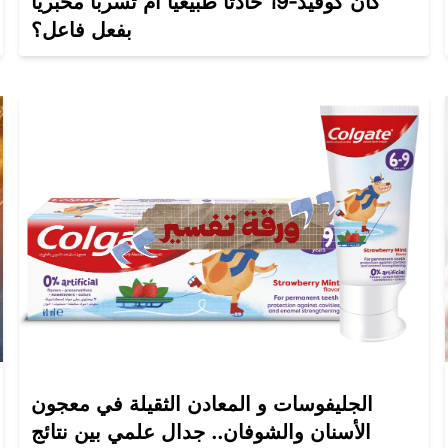
كان كوفيد-19 حادثاً طبيعيًا أم تسرباً مخبرياً
بفعل فاعل؟
الجليفوسات و المعادن الثقيلة في معجون
الأسنان والشوفان.. جدال علمي بين نتائج