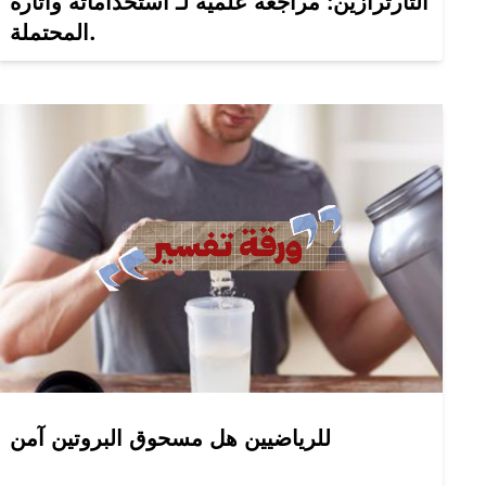
التارترازين: مراجعة علمية لـ استخداماته وآثاره
المحتملة.
للرياضيين هل مسحوق البروتين آمن