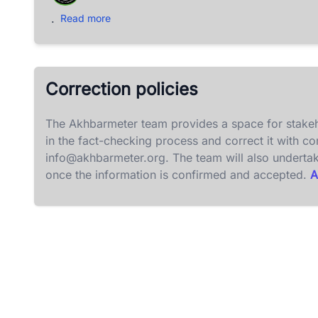
.
Read more
Correction policies
The Akhbarmeter team provides a space for stakeh
in the fact-checking process and correct it with c
info@akhbarmeter.org
. The team will also underta
once the information is confirmed and accepted.
A