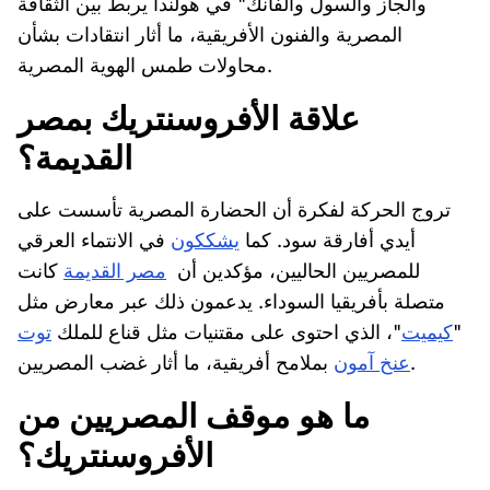
والجاز والسول والفانك" في هولندا يربط بين الثقافة
المصرية والفنون الأفريقية، ما أثار انتقادات بشأن
محاولات طمس الهوية المصرية.
علاقة
الأفروسنتريك
بمصر
القديمة؟
تروج الحركة لفكرة أن الحضارة المصرية تأسست على
أيدي أفارقة سود. كما
يشككون
في الانتماء العرقي
للمصريين الحاليين، مؤكدين أن
مصر القديمة
كانت
متصلة بأفريقيا السوداء. يدعمون ذلك عبر معارض مثل
"
كيميت
"، الذي احتوى على مقتنيات مثل قناع للملك
توت
بملامح أفريقية، ما أثار غضب المصريين.
عنخ آمون
ما هو موقف المصريين من
الأفروسنتريك؟