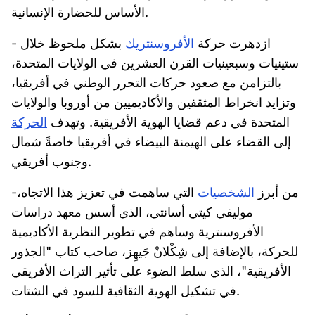
الأساس للحضارة الإنسانية.
- ازدهرت حركة
الأفروسنتريك
بشكل ملحوظ خلال
ستينيات وسبعينيات القرن العشرين في الولايات المتحدة،
بالتزامن مع صعود حركات التحرر الوطني في أفريقيا،
وتزايد انخراط المثقفين والأكاديميين من أوروبا والولايات
المتحدة في دعم قضايا الهوية الأفريقية. وتهدف
الحركة
إلى القضاء على الهيمنة البيضاء في أفريقيا خاصةً شمال
وجنوب أفريقي.
-من أبرز
الشخصيات
التي ساهمت في تعزيز هذا الاتجاه،
موليفي كيتي أسانتي، الذي أسس معهد دراسات
الأفروسنترية وساهم في تطوير النظرية الأكاديمية
للحركة، بالإضافة إلى شِكْلانْ جَيهِز، صاحب كتاب "الجذور
الأفريقية"، الذي سلط الضوء على تأثير التراث الأفريقي
في تشكيل الهوية الثقافية للسود في الشتات.