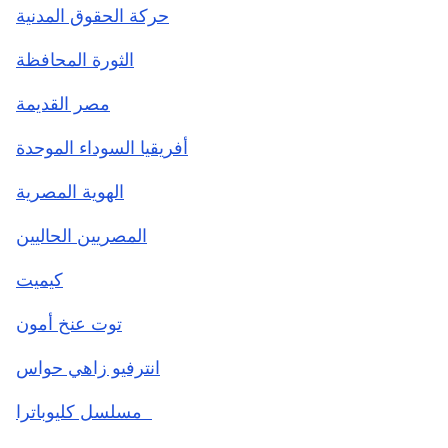
حركة الحقوق المدنية
الثورة المحافظة
مصر القديمة
أفريقيا السوداء الموحدة
الهوية المصرية
المصريين الحاليين
كيميت
توت عنخ أمون
انترفيو زاهي حواس
مسلسل كليوباترا