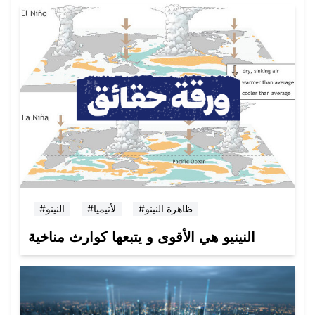
#ظاهرة النينو
#لأنيميا
#النينو
النينيو هي الأقوى و يتبعها كوارث مناخية