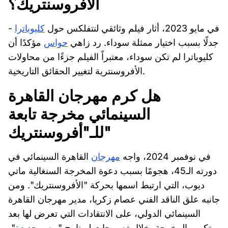
الأفروسنتريك؟
- في مايو 2023، أثار فيلم وثائقي لنتفلكس حول
كليوباترا
جدلًا بسبب اختيار ممثلة سوداء. رد زاهي
حواس
مؤكدًا أن
كليوباترا لم تكن سوداء، معتبراً الفيلم جزءًا من محاولات
الأفروسنترية لتغيير الحقائق التاريخية.
هل كرم مهرجان القاهرة
السينمائي مخرجة تابعة
للـ"أفروسنتريك"
في نوفمبر 2024، واجه
مهرجان
القاهرة السينمائي في
دورته الـ45، هجومًا بسبب دعوة المخرجة السنغالية ماتي
ديوب، التي ارتبط اسمها بحركة "الأفروسنتريك". ومن
جانبه علق الناقد الفني عصام زكريا، مدير مهرجان القاهرة
السينمائي الدولي، على الانتقادات التي تعرض لها بعد
تكريم المخرجة، خلال تصريحات لبرنامج "
مصر جديدة
"،