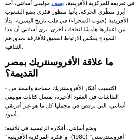
في تعريفه للمركزية الأفريقية،
يصف
موليفي أسانتي، أحد
أبرز منظّري الحركة، بأنها منظور فكري يضع الشعوب
الأفريقية (جنوب الصحراء) في قلب تاريخ البشرية، بدلًا
من اعتبارها هامشًا لثقافات أخرى. يرى أسانتي أن هذا
النموذج يعكس الارتباط العميق للأفارقة بجذورهم
الثقافية.
ما علاقة الأفروسنتريك بمصر
القديمة؟
- اكتسبت أفكار الأفروسنتريك مساحة واسعة من
النقاشات في العقود الأخيرة، بفضل كتابات موليفي
أسانتي، التي ترفض في مجملها كل ما هو غير أفريقي
أسود.
وضع أسانتي، أفكاره الرئيسية في ثلاثيته:
"أفروسنترستي" (1980)، و"فكرة المركزية الأفريقية"