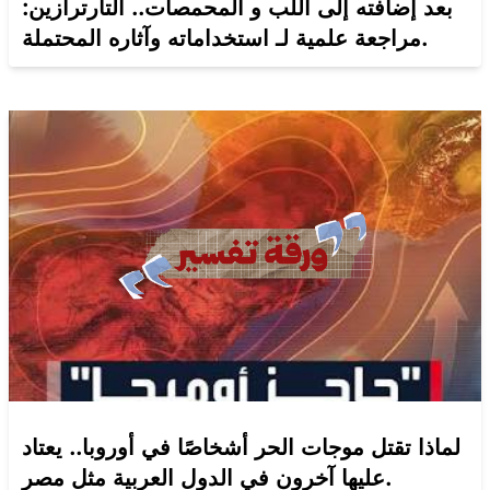
بعد إضافته إلى اللب و المحمصات.. التارترازين:
مراجعة علمية لـ استخداماته وآثاره المحتملة.
لماذا تقتل موجات الحر أشخاصًا في أوروبا.. يعتاد
عليها آخرون في الدول العربية مثل مصر.