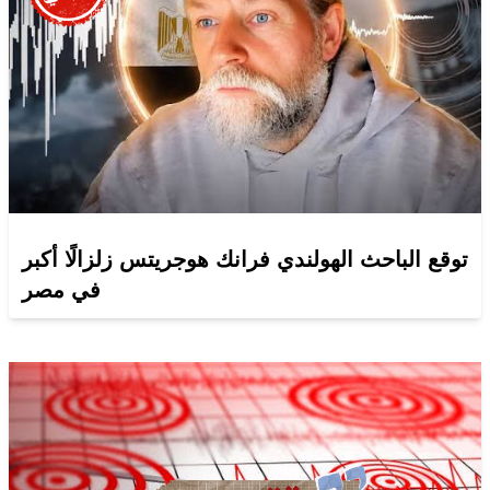
توقع الباحث الهولندي فرانك هوجريتس زلزالًا أكبر
في مصر