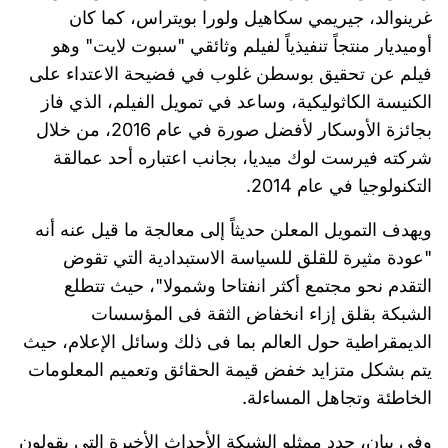
غرينوالد، جيريمي سكاهيل ولورا بويتراس، كما كان
أوميديار منتجاً تنفيذياً لفيلم وثائقي "سبوت لايت" وهو
فيلم عن تحقيق بوسطن غلوب في فضيحة الاعتداء على
الكنيسة الكاثوليكية، وساعد في تمويل الفيلم، الذي فاز
بجائزة الأوسكار لأفضل صورة في عام 2016، من خلال
شركته فيرست لوك ميديا، بجانب اعتباره أحد عمالقة
التكنولوجيا في عام 2014.
ويهدف التمويل المعلن حديثاً إلى معالجة ما قيل عنه أنه
"عودة مثيرة للقلق للسياسة الاستبدادية التي تقوض
التقدم نحو مجتمع أكثر انفتاحا وشمولا"، حيث تتطلع
الشبكة بقلق إزاء انخفاض الثقة فى المؤسسات
الديمقراطية حول العالم بما فى ذلك وسائل الإعلام، حيث
يتم بشكل متزايد خفض قيمة الحقائق وتعميم المعلومات
الخاطئة وتجاهل المساءلة.
وفي بيان، حدد ممثلو الشبكة الأحداث الأخيرة التي يقولون