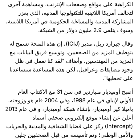
الكراهية على مواقع وصفحات الإنترنت، ومساهمة آخرى
لتحالف أمريكا اللاتينية للتكنولوجيا المدنية، الذي يعزز
المشاركة المدنية والمساءلة الحكومية في أمريكا اللاتينية،
وسوف يتلقى 2.9 مليون دولار من الشبكة.
وقال جيرارد ريل، مدير (ICIJ)، إن هذه المنحة تسمح له
بتوظيف المزيد من الصحفيين، وتوسيع فريق البيانات مع
المزيد من المهندسين، وأضاف "لقد كنا نعمل في ظل
وجود مضايقات وعراقيل، لكن هذه المساعدة ستساعدنا
على تخطيها".
أصبح أوميديار ملياردير في سن 31 مع الاكتتاب العام
الأولي لإيباي في عام 1998، وفي 2004 قام هو وزوجته،
باميلا كير أوميديار، بإنشاء شبكة أوميديار، و في عام 2013
أعلن عن إنشاء موقع إلكتروني صحفي أسماه
(Intercept) ركز على قضايا الشفافية والمدنية والحريات
والأمن الوطني؛ وتم تأسيسه من قبل الصحفيين جلين