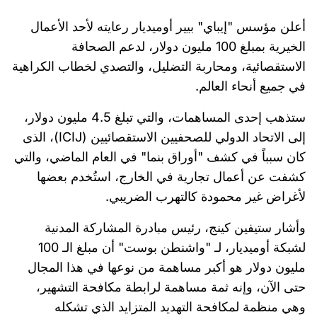
أعلن مؤسس "إيباي" بيير أوميديار رعايته لأحد الأعمال
الخيرية بمبلغ 100 مليون دولار، لدعم الصحافة
الاستقصائية، ومحاربة التضليل، والتصدي لخطاب الكراهية
في جميع أنحاء العالم.
ستذهب إحدى المساهمات، والتي تبلغ 4.5 مليون دولار،
إلى الاتحاد الدولي للصحفيين الاستقصائيين (ICIJ)، الذى
كان سبباً في كشف "أوراق بنما" في العام الماضي، والتي
كشفت عن أعمال تجارية في الخارج، استُخدم بعضها
لأغراض غير محمودة كالتهرب الضريبي.
وأشار ستيفين كينج، رئيس مبادرة المشاركة المدنية
لشبكة أوميديار، لـ "واشنطن بوست" أن مبلغ الـ 100
مليون دولار هو أكبر مساهمة من نوعها في هذا المجال
حتى الآن، وإنه ثمة مساهمة لرابطة مكافحة التشهير،
وهي منظمة لمكافحة التهديد المتزايد الذي تشكله