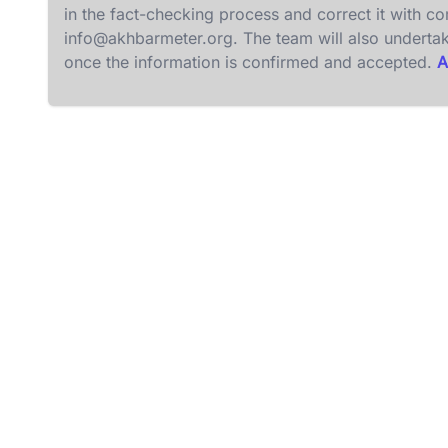
in the fact-checking process and correct it with c
info@akhbarmeter.org
. The team will also underta
once the information is confirmed and accepted.
A