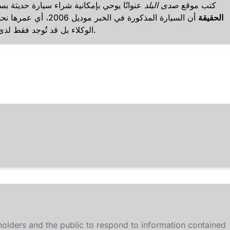
كتب موقع
صدى البلد
عنوانًا يوحي بإمكانية شراء سيارة حديثة بسعر 50 ألف جنيه، ما أعطى القارئ أملًا بفرصة
الحقيقة
الوكلاء بل قد تُوجد فقط لدى الأفراد. العنوان يُعد مضللًا لأنه لا يعكس محتوى الخبر بدقة.
olders and the public to respond to information contained