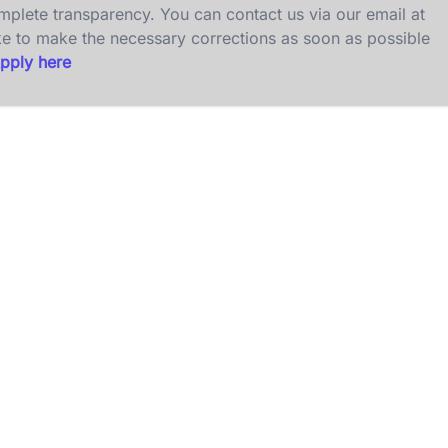
omplete transparency. You can contact us via our email at
ke to make the necessary corrections as soon as possible
pply here