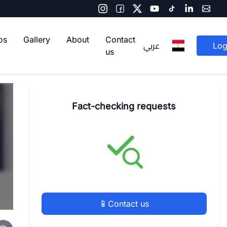
os
Gallery
About
Contact
عربي
Log
us
Fact-checking requests
📱
Contact us