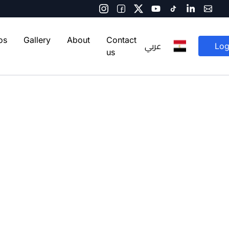
os
Gallery
About
Contact
عربي
Log
us