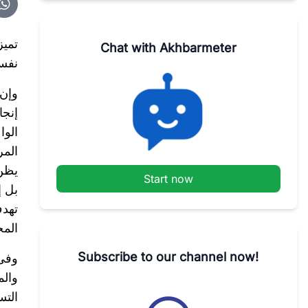
تميز
Chat with Akhbarmeter
نفسه
وإن 
إنجا
الوا
المر
يظن 
Start now
بل إ
تهدف
الم
Subscribe to our channel now!
وفى 
والم
التس