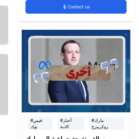
📱
Contact us
#مارك
#أخبار
#فيس
زوكربيرج
كاذبة
بوك