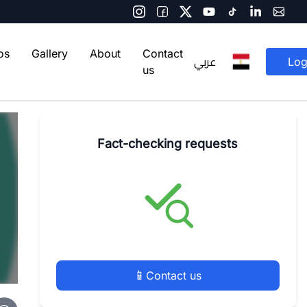
os
Gallery
About
Contact
عربي
Log
us
Fact-checking requests
📱
Contact us