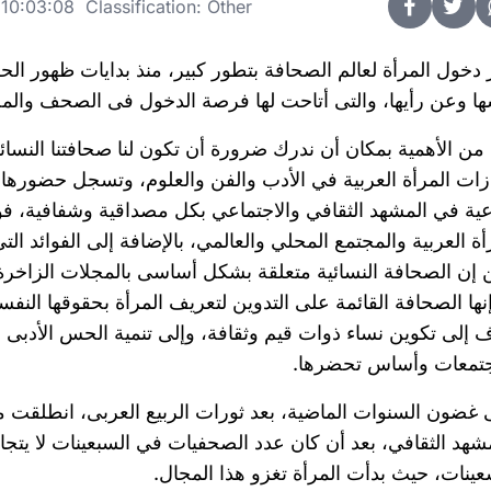
10:03:08 Classification: Other
 دخول المرأة لعالم الصحافة بتطور كبير، منذ بدايات ظهور ال
ا وعن رأيها، والتى أتاحت لها فرصة الدخول فى الصحف والمج
من الأهمية بمكان أن ندرك ضرورة أن تكون لنا صحافتنا النسائي
زات المرأة العربية في الأدب والفن والعلوم، وتسجل حضورها
عية في المشهد الثقافي والاجتماعي بكل مصداقية وشفافية، فوج
أة العربية والمجتمع المحلي والعالمي، بالإضافة إلى الفوائد
إن الصحافة النسائية متعلقة بشكل أساسى بالمجلات الزاخرة 
نها الصحافة القائمة على التدوين لتعريف المرأة بحقوقها النفس
 إلى تكوين نساء ذوات قيم وثقافة، وإلى تنمية الحس الأدبى و
جتمعات وأساس تحضرها.
غضون السنوات الماضية، بعد ثورات الربيع العربى، انطلقت 
شهد الثقافي، بعد أن كان عدد الصحفيات في السبعينات لا يتجاوز 
عينات، حيث بدأت المرأة تغزو هذا المجال.