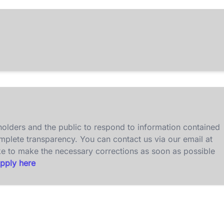
olders and the public to respond to information contained
omplete transparency. You can contact us via our email at
ke to make the necessary corrections as soon as possible
pply here