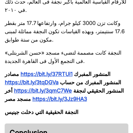
للأرقام القياسية العالمية بأكبر نجفة فى العالم، حدث ذلك
في ٢٠١٠.
وكانت تزن 3000 كيلو جرام، وارتفاعها 17.7 متر بقطر
17.6 سنتيمتر، وبهذه القياسات تكون النجفة مماثلة لمبنى
مكون من ستة طوابق.
النجفة كانت مصممة لتضىء مسجد «حسن الشربتلى»
فى التجمع الأول فى القاهرة الجديدة.
المنشور المفبرك
https://bit.ly/37RTUi1
مصادر
المنشور المفبرك من حساب
https://bit.ly/3tqDGVa
المنشور الحقيقي لنجفة
https://bit.ly/3qmC7We
أخر
https://bit.ly/3Jz9HA3
مسجد مصر
النجفة الحقيقية التي دخلت جينيس
Conclusion