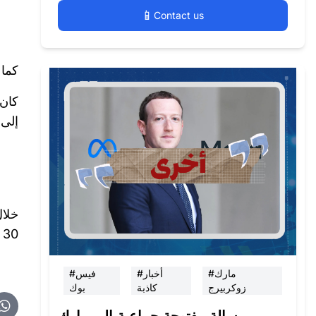
📱
Contact us
كما 
كان 
إلى 
30 خبرا.
#مارك
#أخبار
#فيس
زوكربيرج
كاذبة
بوك