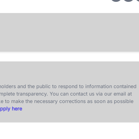
olders and the public to respond to information contained
omplete transparency. You can contact us via our email at
ke to make the necessary corrections as soon as possible
pply here