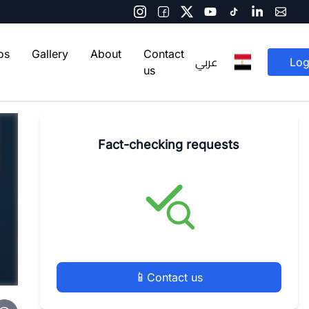
os
Gallery
About
Contact
عربي
Log
us
Fact-checking requests
📱
Contact us