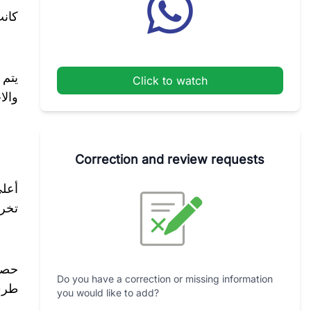
كانت 
Click to watch
والا
Correction and review requests
أعلى
تخرج
Do you have a correction or missing information
طرف
you would like to add?