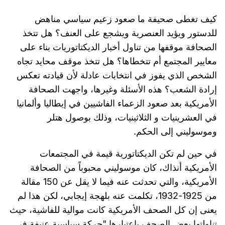
كيف تغطى صحيفة ما صعود زعيم سياسي مناهض
للدستور ويؤيد العنصرية ويشجع على العنف؟ هل تتخذ
الصحافة موقفها من تناول أخبار الديكتاتوريات بناء على
معايير المجتمع أم تتخطاها؟ هل تتخذ موقف محايد تجاه
الشخص الذي يفوز في انتخابات عادلة لأن قيادته تعكس
إرادة الشعب؟ هذه الأسئلة وغيرها، واجهت الصحافة
الأمريكية بعد صعود الزعماء الفاشيين في إيطاليا وألمانيا
في العشرينيات و الثلاثينيات، وذلك بوصول هتلر
وموسوليني إلى الحكم.
في حين لم تكن الديكتاتورية قيمة في المجتمعات
الأمريكية أنذاك، كان موسوليني محبوباً من الصحافة
الأمريكية، والتي تحدثت عنه فيما لا يقل عن 150 مقالة
من 1925-1932، تكلمت عنه بلهجة إيجابي، لكن هذا لم
يعنى إن كل الصحف الأمريكية كانت موالية للفاشية، حيث
تناولتها بعض الصحف باعتبارها "حركة سياسية عنيفة في