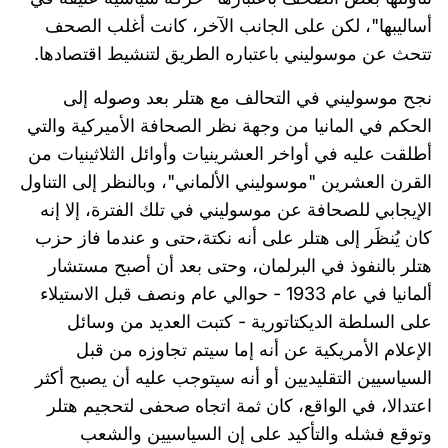
أساليبها"، لكن على الجانب الآخر، كانت أغلب الصحف
تتحث عن موسوليني باعتباره الطريق لتنشيط اقتصادها.
نجح موسوليني في التحالف مع هتلر بعد وصوله إلى
الحكم في المانيا من وجهة نظر الصحافة الأميركية والتي
أطلقت عليه في أواخر العشرينيات وأوائل الثلاثينيات من
القرن العشرين "موسوليني الألماني"، وبالنظر إلى التناول
الإيجابي للصحافة عن موسوليني في تلك الفترة، إلا إنه
كان يُنظَر إلى هتلر على أنه نكتة،حتى و عندما فاز حزب
هتلر بالنفوذ في البرلمان، وحتى بعد أن أصبح مستشار
ألمانيا في عام 1933 - حوالي عام ونصف قبل الاستيلاء
على السلطة الديكتاتورية - كتبت العديد من وسائل
الإعلام الأمريكية عن أنه إما سيتم تجاوزه من قبل
السياسيين التقليديين أو أنه سيتوجب عليه أن يصبح أكثر
اعتدالا، في الواقع، كان ثمة اتجاه صحفى لتحجيم هتلر
وتوقع فشله والتأكيد على إن السياسيين والشعب