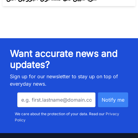
Want accurate news and
updates?
Sign up for our newsletter to stay up on top of
everyday news.
We care about the protection of your data. Read our
Privacy
Policy