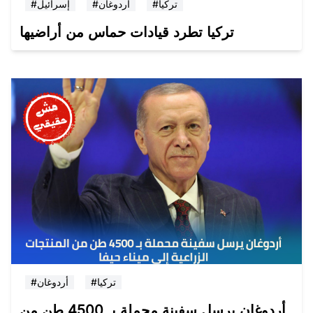
#تركيا
#أردوغان
#إسرائيل
تركيا تطرد قيادات حماس من أراضيها
#تركيا
#أردوغان
أردوغان يرسل سفينة محملة بـ 4500 طن من