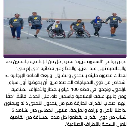
عرض برنامج "السفيرة عزيزة" تقديم كل من الإعلامية جاسمين طه
والإعلامية نهى عبد العزيز، والمذاع عبر فضائية "دى إم سى"،
لقطات مصورة مليئة بالتحدي والتفاؤل، وتبعث الطاقة الإيجابية لـ5
أشخاص من ذوي الاحتياجات الخاصة؛ قرروا أن يخوضوا أول سباق
بارلمبي، ونجحوا في قطع 100 كيلو بالعكاز والأطراف الصناعية.
ومن جانبها علقت الإعلامية جاسمين طه، على الحدث، قائلةً: "حقًا
إنهم أصحاب القدرات الخارقة هم من يتحدون التحدى ذاته ويبعثون
بداخلنا الأمل والإرادة والعزيمة.. منتهى الحماس حين نشاهد 5
شباب من ذوي القدرات يقطعوا كل هذه المسافة من القاهرة
للعين السخنة بالأطراف الصناعية".