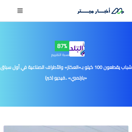
87%
نسبة التقييم
شباب يقطعون 100 كيلو بـ«العكاز» والأطراف الصناعية في أول سباق
«بارلمبي» ..فيديو (خبر)