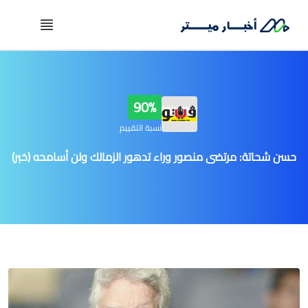
90%
نسبة التقييم
حسن شحاتة: مرتضى منصور وراء تدهور الزمالك ولن أسامحه (خبر)