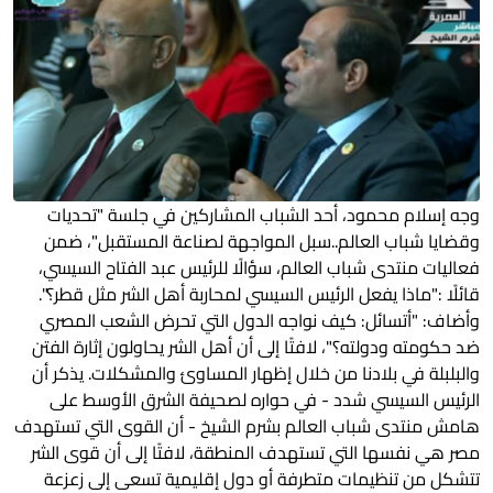
وجه إسلام محمود، أحد الشباب المشاركين في جلسة "تحديات
وقضايا شباب العالم..سبل المواجهة لصناعة المستقبل"، ضمن
فعاليات منتدى شباب العالم، سؤالًا للرئيس عبد الفتاح السيسي،
قائلًا :"ماذا يفعل الرئيس السيسي لمحاربة أهل الشر مثل قطر؟".
وأضاف: "أتسائل: كيف نواجه الدول التي تحرض الشعب المصري
ضد حكومته ودولته؟"، لافتًا إلى أن أهل الشر يحاولون إثارة الفتن
والبلبلة في بلادنا من خلال إظهار المساوئ والمشكلات. يذكر أن
الرئيس السيسي شدد - في حواره لصحيفة الشرق الأوسط على
هامش منتدى شباب العالم بشرم الشيخ - أن القوى التي تستهدف
مصر هي نفسها التي تستهدف المنطقة، لافتًا إلى أن قوى الشر
تتشكل من تنظيمات متطرفة أو دول إقليمية تسعى إلى زعزعة