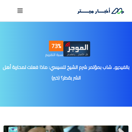
73%
نسبة التقييم
بالفيديو.. شاب بمؤتمر شرم الشيخ للسيسي: ماذا فعلت لمحاربة أهل
الشر بقطر؟ (خبر)