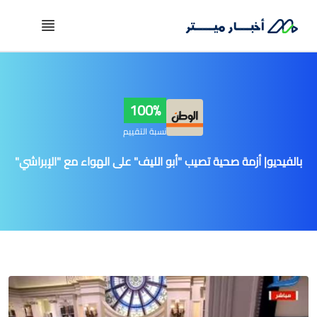
100%
نسبة التقييم
بالفيديو| أزمة صحية تصيب "أبو الليف" على الهواء مع "الإبراشي"