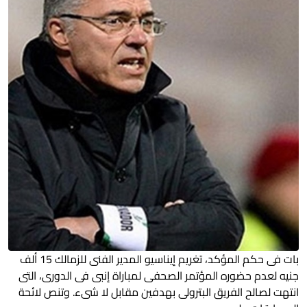
بات فى حكم المؤكد، تغريم إيناسيو المدير الفنى للزمالك 15 ألف
جنيه لعدم حضوره المؤتمر الصحفى لمباراة إنبى فى الدورى، التى
انتهت لصالح الفريق البترولى بهدفين مقابل لا شىء. وتنص لائحة