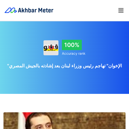
100%
Accuracy rank
"الإخوان" تهاجم رئيس وزراء لبنان بعد إشادته بالجيش المصري