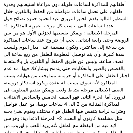
أطفالهم للمذاكرة لساعات طويلة دون مراعاة استيعابهم وقدرة
طفلهم على تحمل ساعات متواصلة من الحفظ والتلقين، خلال
السطور التالية يقدم الخبير التربوى عبد الحميد حمزة نصائح حول
عدد الساعات التى تناسب كل مرحلة عمرية للمذاكرة. 1-
المرحلة الابتدائية : ويمكن تقسيمها لجزئين الأول هو من سن
الروضة وحتى رابعة ابتدائى، يجب أن تتراوح عدد ساعات المذاكرة
بين ساعة إلى ساعتين، وتكون مقسمة على مدار اليوم وليست
بمدة كبيرة، وأن يتم توصيل المعلومة للطفل من ربع ساعة الى
نصف ساعة، وليس عن طريق الحفظ أو التلقين، بل بالاستعانة
بالقصص والصور والحكايات حتى يندمج ويشاركك فيها، مع عدم
اجبار الطفل على المذاكرة أو حرمانه مما يحب من هوايات بسبب
المذاكرة لأنه سوف يسبب له عقدة ويكره استذكار دروسه،
الصف الابتدائى مرحلة نشاط ولعب ويمكن تقديم المعلومة فى
فزورة. أما الجزء الثانى فهو الصف الخامس والسادس الابتدائى،
المذاكرة المثالية من 2 الى 4 ساعات يوميا، مع عمل فواصل
وفترات لراحة يتنفس فيها الطفل هواء مختلف ويقوم بشئ يحبه
مثل مشاهدة كارتون أو اللعب. 2- المرحلة الاعدادية: وهو سن
لابد فيه من اليقظة مع الطفل لأنه يريد اللعب والهروب من
المذاكرة ويكون متوسط عدد ساعات الاستذكار نحو 4 ساعات