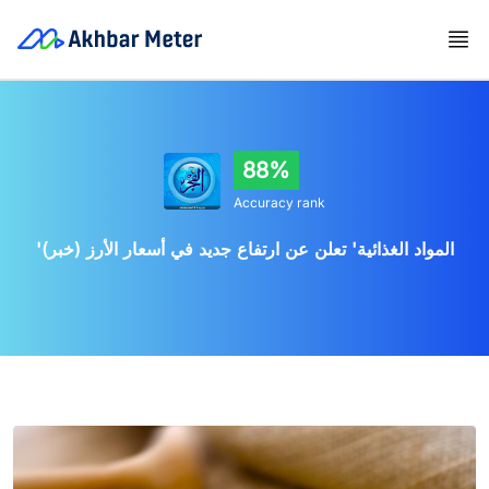
88%
Accuracy rank
'المواد الغذائية' تعلن عن ارتفاع جديد في أسعار الأرز (خبر)