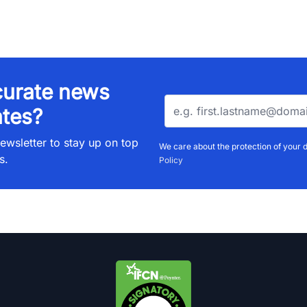
urate news
tes?
ewsletter to stay up on top
We care about the protection of your 
s.
Policy