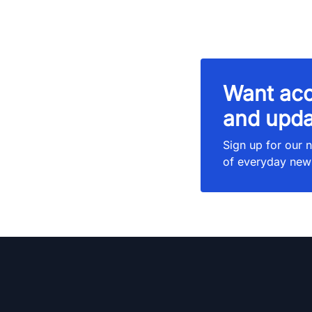
Want acc
and upda
Sign up for our n
of everyday new