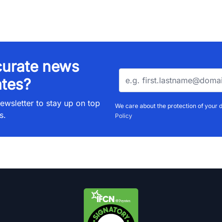
urate news
tes?
ewsletter to stay up on top
We care about the protection of your 
s.
Policy