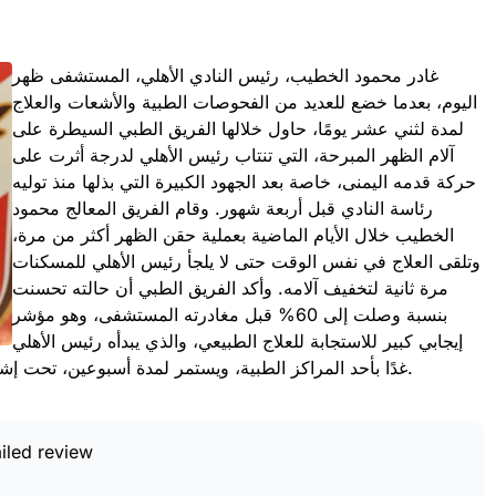
‏غادر محمود الخطيب، رئيس النادي الأهلي، المستشفى ظهر
اليوم، بعدما خضع للعديد من الفحوصات الطبية والأشعات والعلاج
لمدة لثني عشر يومًا، حاول خلالها الفريق الطبي السيطرة على
آلام الظهر المبرحة، التي تنتاب رئيس الأهلي لدرجة أثرت على
حركة قدمه اليمنى، خاصة بعد الجهود الكبيرة التي بذلها منذ توليه
رئاسة النادي قبل أربعة شهور. وقام الفريق المعالج محمود
الخطيب خلال الأيام الماضية بعملية حقن الظهر أكثر من مرة،
وتلقى العلاج في نفس الوقت حتى لا يلجأ رئيس الأهلي للمسكنات
مرة ثانية لتخفيف آلامه. وأكد الفريق الطبي أن حالته تحسنت
بنسبة وصلت إلى 60% قبل مغادرته المستشفى، وهو مؤشر
إيجابي كبير للاستجابة للعلاج الطبيعي، والذي يبدأه رئيس الأهلي
غدًا بأحد المراكز الطبية، ويستمر لمدة أسبوعين، تحت إشراف الأطباء الذين يتابعون حالته، والتي باتت مطمئنة لكل محبيه.
iled review