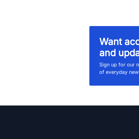
Want acc
and upda
Sign up for our n
of everyday new