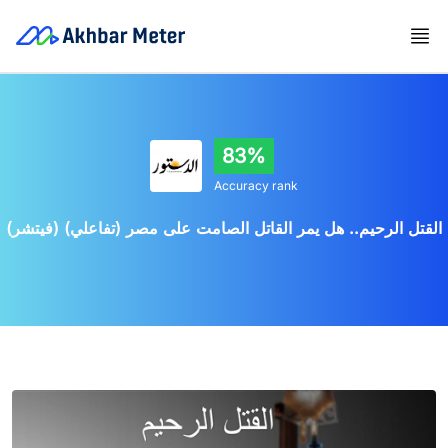
83%
Accuracy rank
القتل الرحيم.. هل يمر القاتل الصامت على مصر (تفاعلي) (فيتشر)