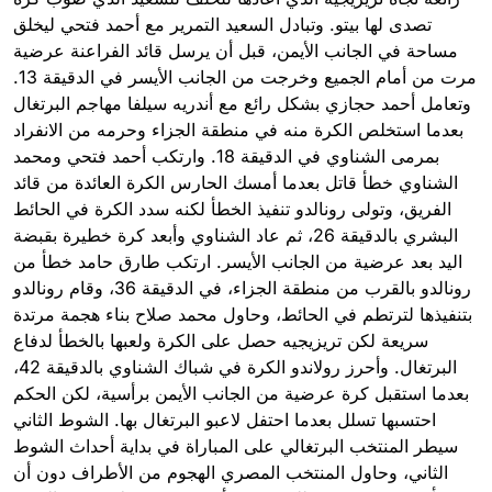
تصدى لها بيتو. وتبادل السعيد التمرير مع أحمد فتحي ليخلق
مساحة في الجانب الأيمن، قبل أن يرسل قائد الفراعنة عرضية
مرت من أمام الجميع وخرجت من الجانب الأيسر في الدقيقة 13.
وتعامل أحمد حجازي بشكل رائع مع أندريه سيلفا مهاجم البرتغال
بعدما استخلص الكرة منه في منطقة الجزاء وحرمه من الانفراد
بمرمى الشناوي في الدقيقة 18. وارتكب أحمد فتحي ومحمد
الشناوي خطأ قاتل بعدما أمسك الحارس الكرة العائدة من قائد
الفريق، وتولى رونالدو تنفيذ الخطأ لكنه سدد الكرة في الحائط
البشري بالدقيقة 26، ثم عاد الشناوي وأبعد كرة خطيرة بقبضة
اليد بعد عرضية من الجانب الأيسر. ارتكب طارق حامد خطأ من
رونالدو بالقرب من منطقة الجزاء، في الدقيقة 36، وقام رونالدو
بتنفيذها لترتطم في الحائط، وحاول محمد صلاح بناء هجمة مرتدة
سريعة لكن تريزيجيه حصل على الكرة ولعبها بالخطأ لدفاع
البرتغال. وأحرز رولاندو الكرة في شباك الشناوي بالدقيقة 42،
بعدما استقبل كرة عرضية من الجانب الأيمن برأسية، لكن الحكم
احتسبها تسلل بعدما احتفل لاعبو البرتغال بها. الشوط الثاني
سيطر المنتخب البرتغالي على المباراة في بداية أحداث الشوط
الثاني، وحاول المنتخب المصري الهجوم من الأطراف دون أن