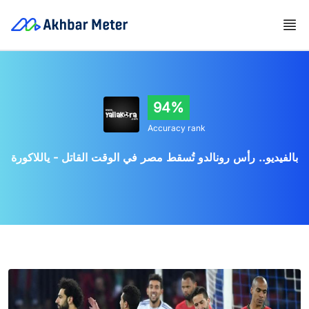
94%
Accuracy rank
بالفيديو.. رأس رونالدو تُسقط مصر في الوقت القاتل - ياللاكورة