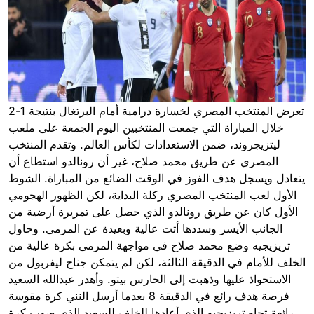
تعرض المنتخب المصري لخسارة درامية أمام البرتغال بنتيجة 1-2
خلال المباراة التي جمعت المنتخبين اليوم الجمعة على ملعب
ليتزيجروند، ضمن الاستعدادات لكأس العالم. وتقدم المنتخب
المصري عن طريق محمد صلاح، غير أن رونالدو استطاع أن
يتعادل ويسجل هدف الفوز في الوقت الضائع من المباراة. الشوط
الأول لعب المنتخب المصري ركلة البداية، لكن الظهور الهجومي
الأول كان عن طريق رونالدو الذي حصل على تمريرة أرضية من
الجانب الأيسر وسددها أتت عالية وبعيدة عن المرمى. وحاول
تريزيجيه وضع محمد صلاح في مواجهة المرمى بكرة عالية من
الخلف للأمام في الدقيقة الثالثة، لكن لم يتمكن جناح ليفربول من
الاستحواذ عليها وذهبت إلى الحارس بيتو. وأهدر عبدالله السعيد
فرصة هدف رائع في الدقيقة 8 بعدما أرسل النني كرة مقوسة
رائعة تجاه تريزيجيه الذي أعادها للخلف للسعيد الذي صوب كرة