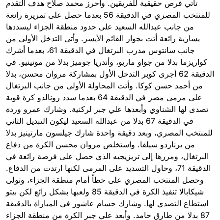
تأتي فرص حقيقية للفريقين. وأحرز محمد صلاح هدف التقدم
للمنتخب المصري في الدقيقة 56 بعدما حصل على تمريرة رائعة
من جانب عبدالله السعيد على حدود منطقة الجزاء ليسددها
يسارية رائعة أتت بجوار القائم الأيسر. وأتى التدخل الأولى من
جانب سانتوس مدرب البرتغال في الدقيقة 61، بعدما أشرك
كواريزما بدلا من جواو ماريو، وأندريا جوميز بدلا من موتينيو. في
الدقيقة 62 أجرى كوبر التدخل الأول بمشاركة مروان محسن، بدلا
من أحمد حسن كوكا. وأتت المحاولة الأولى من جانب البرتغال
على مرمى مصر في الدقيقة 64 بعدما سدد رونالدو كرة قوية
تصدى لها الشناوي وأبعدها علي جبر لركنية. وشارك عمرو وردة
في الدقيقة 67 بدلا من عبدالله السعيد ليكون التبديل الثاني
للمنتخب المصري، وبعد دقيقة واحدة شارك جيلسون مارتينيز بدلا
من برناردو سيلفا. واستخلص مروان محسن الكرة من دفاع
البرتغال، ومررها إلى تريزيجيه الذي حصل على فرصة رائعة في
الدقيقة 71، وحاول التسديد على المرمى لكنها ارتدت من الدفاع.
وحصل المنتخب المصري على خطأ أمام منطقة الجزاء، وتولى
شيكابالا تنفيذ الكرة في الدقيقة 85 ولعبها بشكل رائع لكن بيتو
استطاع التصدي لها. وشارك حسام عاشور في المباراة بالدقيقة
87 بدلا من طارق حامد. وأبعد علي جبر الكرة من منطقة الجزاء