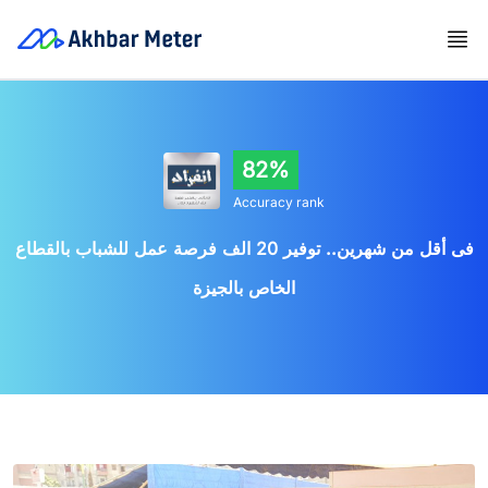
82%
Accuracy rank
فى أقل من شهرين.. توفير 20 الف فرصة عمل للشباب بالقطاع
الخاص بالجيزة