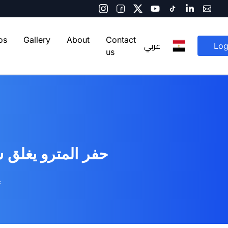
os
Gallery
About
Contact
عربي
Log
us
حفر المترو يغلق 
f