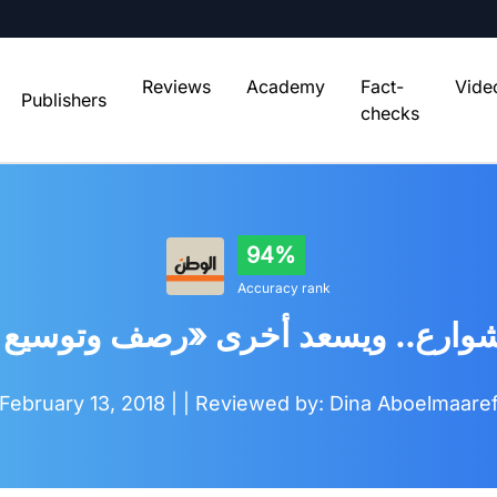
Reviews
Academy
Fact-
Vide
Publishers
checks
94%
Accuracy rank
شوارع.. ويسعد أخرى «رصف وتوسيع 
February 13, 2018 |
| Reviewed by: Dina Aboelmaare