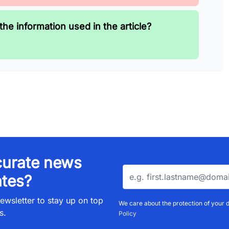
the information used in the article?
urate news
tes?
ewsletter to stay up on top
We care about the protection of your 
s.
Policy