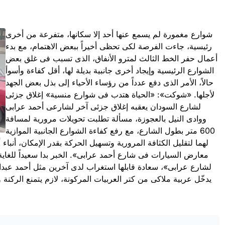
شوارع مغمورة لم يسمع عنها أحد إلا سكانها، متفرعة من أخرى
رئيسية، جاءت الفرصة لكى تحظى أخيراً ببعض الاهتمام، مع بدء
أعمال حفر الخط الثالث لمترو الأنفاق، الذى تسبب فى غلق بعض
الشوارع الرئيسية وإيجاد أخرى جانبية بديلة لها، أقل كفاءة وأسوأ
حالاً، الأمر الذى دفع عدداً من رؤساء الأحياء إلى بذل بعض الجهد
لأجلها. «شوكت»: «الحياة هتدب فى شوارع منسية» إغلاق جزئى
لشارع السودان يعقبه إغلاق جزئى آخر لشارعى أحمد عرابى
ووادى النيل بالعجوزة، مسألة تطلبت تحويلات مرورية لمسافة
600 متر بطول الشارع، مع رفع كفاءة الشوارع الجانبية الموازية
لهما لتقليل الكثافة المرورية وتسهيل الحركة بقدر الإمكان، أنب
معارض السيارات فى شارع أحمد عرابى». الخبر بدا سعيداً للغاي
لشارع عرابى»، سعادة قابلها استغراب لدى آخرين مثل أحمد عبد
يدخّل عربية ملاكى من كتر العربيات المركونة، لازم يتمنع الركنة