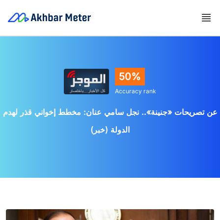
50%
Accuracy rank
عن تصريحات «جنينة».. نجل سامي عنان: مخطط إخواني قذر لهدم
الدولة (خبر)