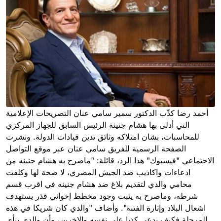
أحمد رضا كذّب الدكتور سمير سامي عنان التصريحات الإعلامية
التي أدلى بها هشام جنينة الرئيس السابق للجهاز المركزي
للمحاسبات، بشان امتلاكه وثائق تدين قيادات الدولة. ونشرت
الصفحة الرسمية للفريق سامي عنان عبر موقع التواصل
الاجتماعي "فيسبوك" هذا الرد، قائلة: "ماصرح به هشام جنينه من
ادعاءات واكاذيب ضد الجيش المصري، لا صحة لها وكلفت
محامي والدي لتقديم بلاغ ضد هشام جنينه في اقرب قسم
شرطه، وماصرح به يثبت وجود مخطط إخواني قذر يستهدف
اشعال البلاد وإثارة الفتنة". وأضاف "والدي كان شريكا في هذه
المرحلة فكيف يدعي كذبا علي نفسه والاخرين، وأن والدى ينأى