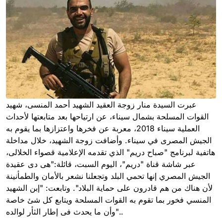
عبرت السيدة منار زوجة العقيد الشهيد أحمد المنسى، شهيد
القوات المسلحة بشمال سيناء، عن ارتياحها بعد متابعتها لأحداث
العملية سيناء 2018، معربة عن فخرها واعتزازها بما يقوم به
الجيش المصرى في سيناء. وأضافت زوجة الشهيد، خلال مداخلة
هاتفية لبرنامج "صباح دريم" الذي تقدمه الإعلامية قصواء الخلالى،
عبر شاشة قناة "دريم"، اليوم السبت، قائلة:"هى دى عقيدة
الجيش المصري إنها تحمي البلد وتجعلنا نشعر بالأمان والطمأنينة
لأن هناك من هم قادرون على حماية البلاد". وتابعت: "إبن الشهيد
المنسي فخور بما تقوم به القوات المسلحة ويتابع كل شئ خاصة
وأن ما يحدث فى إطار الثأر لوالده"..