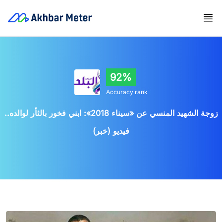
92%
Accuracy rank
زوجة الشهيد المنسي عن «سيناء 2018»: ابني فخور بالثأر لوالده..
فيديو (خبر)