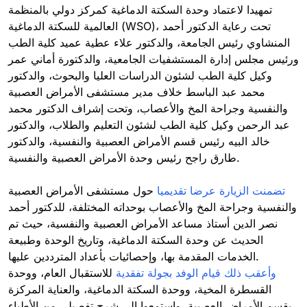
تمهيدا لاعتماد وحدة السكتة الدماغية كمركز دولي بالمنظمة
العالمية للسكتة الدماغية (WSO)، تحت رعاية الدكتور أحمد
المنشاوي رئيس الجامعة، والدكتور علاء عطية عميد كلية الطب
ورئيس مجلس إدارة المستشفيات الجامعية، والدكتورة أماني عمر
وكيل كلية الطب لشئون الدراسات العليا والبحوث، والدكتور
محمد عبد الباسط خلاف مدير مستشفى الأمراض العصبية
والنفسية وجراحة المخ والأعصاب، وتحت إشراف الدكتور محمد
عبد الرحمن وكيل كلية الطب لشئون التعليم والطلاب، والدكتور
خالد البيه رئيس قسم الأمراض العصبية والنفسية، والدكتور
طارق راجح رئيس وحدة الأمراض العصبية والنفسية.
تضمنت الزيارة عرضا تقديميا
حول مستشفى الأمراض العصبية
والنفسية وجراحة المخ والأعصاب بوحداته المختلفة، للدكتور أحمد
نصر الدين أستاذ مساعد الأمراض العصبية والنفسية، حيث تم
الحديث عن وحدة السكتة الدماغية، وتاريخ الوحدة وطبيعة
الخدمات المقدمة بها، وإحصائيات بأعداد المترددين عليها.
وأعقب ذلك قيام الوفد بجولة تفقدية
للاستقبال العام، ووحدة
القسطرة المخية، ووحدة السكتة الدماغية، والعناية المركزة
بقسم الأمراض العصبية، واستمعوا إلى شرح تفصيلي من الأطباء