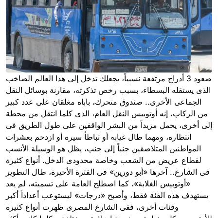
صعود 3 أدراج مرتفعة نسبياً، يجعلك تدخل إلى هذا العالم الصاخب
الذى يستقله البسطاء، بسبب رخص تذكرته، مقارنة بوسائل النقل
الجماعى الأخرى.. صندوق متحرك، باباه مغلقان على عدد كبير
من الركاب، إنه أوتوبيس النقل العام، الذى كلما انتقل من محطة
إلى أخرى، يحمل مزيداً من البشر الواقفين على طول الطريق فى
انتظاره، ومهما طال غيابه أو تباطأ سيره أو ازدحم بعشرات
المواطنين المتلاصقين جنباً إلى جنب، يظل هو الوسيلة الأنسب
لقطاع عريض من الشعب وخاصة محدودى الدخل. أنواع كثيرة
فى الشارع.. آخرها «أبو دورين» فى الفترة الأخيرة، طال التطوير
«أوتوبيس الغلابة»، كما اصطلح العامة على تسميته، لم يعد
يستهدف هذه الفئة فقط، وأصبح «درجات» ليستوعب أعداداً أكبر
وفئات أخرى، ففى الشارع المصرى ظهرت أنواع كثيرة