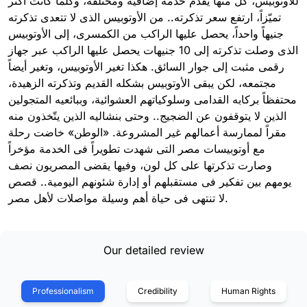
للأوتوبيس، كل منها يقدم خدمة إضافية ومختلفة، وكلما كانت أكثر
تميّزاً، ارتفع سعر تذكرته.. من الأوتوبيس الذى لا تتعدى تذكرته
جنيهاً واحداً، يحصل عليها الراكب من الكمسرى، إلى الأوتوبيس
الذى وصلت تذكرته إلى 10 جنيهات يحصل عليها الراكب عبر جهاز
رقمى مثبت إلى جوار السائق. هكذا تغير الأوتوبيس، وتغير أيضاً
مجتمعه، لكن يبقى الأوتوبيس بشكله القديم وتذكرته الزهيدة،
محتفظاً بركابه القدامى وسلوكياتهم العشوائية، وببائعيه المتجولين
الذين لا يتوقفون عن الضجيج.. وحتى بنشاليه الذين يتّخذون منه
مقراً لممارسة أعمالهم غير المشروعة. «الوطن» خاضت رحلة
مع أوتوبيسات مصر التى شهدت تطويراً فى الخدمة مؤخراً
وصارت تذكرتها على كل لون، وفيها يقضى المصريون نصف
يومهم بين تفكير فى مستقبلهم أو إدارة شئونهم اليومية.. قصص
لا تنتهى فى حياة أهم وسيلة مواصلات لأهل مصر.
Our detailed review
Professionalism
Credibility
Human Rights