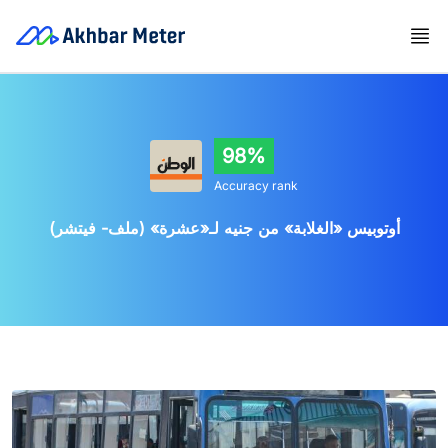
98%
Accuracy rank
أوتوبيس «الغلابة» من جنيه لـ«عشرة» (ملف- فيتشر)