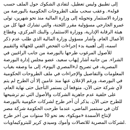
إلى تطبيق وليس تعطيل، لتفادى الشكوك حول الملف حسب
قوله». وعقب سحب ملف الطروحات الحكومية بالبورصة من
وزارة الاستثمار وتحويله إلى وزارة المالية منذ نحو شهرين، تولى
عمرو الجارحي مسؤولية مقرر اللجنة، والتي تشارك فيها كل من
هيئة الرقابة الإدارية، ووزارة الاستثمار، والبنك المركزي، وقطاع
الأعمال العام. وأشار مسؤول وزارة المالية الذي طلب عدم ذكر
اسمه، إلى أهمية بدء إجراءات الفحص الفني للجهالة والتقييم
للأصول المرغوب طرحها بالبورصة من جانب الراغبين في
الشراء. من جانبه أشار إيهاب سعيد، عضو مجلس إدارة البورصة
المصرية، في تصريح لـ«المصري اليوم»، إلى ما وصفه بغياب
المعلومات والتفاصيل والإجراءات في ملف الطروحات الحكومية
في البورصة، ورغم الإعلان عنها منذ عامين إلا أن الطرح لم يتم
لأي شركة حتى الآن، متوقعا أن يستمر التأجيل حتى نهاية العام،
على خلفية عدم جاهزية الشركات والأصول التي تم ترشيحها
للطرح حتى الآن. يذكر أن آخر طرح لشركات حكومية بالبورصة
كان في سبتمبر الماضي، عندما طرحت الحكومة شركة مصر
لإنتاج الأسمدة «موبكو»، بعد نحو 10 سنوات من آخر طرح
لشركات المصرية للاتصالات وأموك وسيدي كرير للبتروكيماويات.