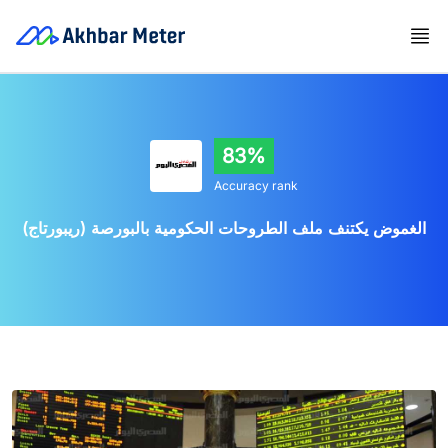
83%
Accuracy rank
الغموض يكتنف ملف الطروحات الحكومية بالبورصة (ريبورتاج)