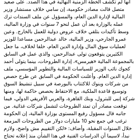
أنها لم تكشف الخطة الزمنية النهائية في هذا الصدد. على صعيد
متصل قالت مصادر حكومية، إن سامي خلاف مستشار وزير
المالية لإدارة الدين العام، والمسؤول عن ملف السندات ترك
عمله بالوزارة بعد أن عمل لنحو 7 سنوات في وزارة المالية،
وسط تأكيدات بتلقي خلاف عروض دولية للعمل بالخارج. وعين
عمرو الجارحي، وزير المالية، خالد عبدالرحمن مساعدا للوزير
لعمليات سوق المال وإدارة الدين العام، خلفا لخلاف، ما جعل
الكثيرين يتوقعون تولى عبدالرحمن، والذي عمل في السابق
بالمجموعة المالية «هيرمس»، إدارة الطروحات، بينما يتولى أحمد
كجوك نائب الوزير للسياسات المالية والتطوير المؤسسي، ملف
إدارة الدين العام. وأعلنت الحكومة في السابق عن طرح حصص
من شركات وبنوك للاكتتاب بالبورصة في سبيل تنشيط السوق
وتوسيع قاعدة الملكية، مع الاحتفاظ بحصص حاكمة لها، ومنها
شركة إنبى للبترول، وبنك القاهرة، والعربي الأفريقي الدولي، فيما
توقعت مصادر أن تمتد الطروحات لتشمل شركات غذائية. من
جانبه قال مسؤول رفيع المستوى بوزارة المالية، إن الحكومة
ترغب في جمع نحو 10 مليارات دولار من الطروحات المزمعة
خلال السنوات المقبلة، وأضاف: «لكن التقييم مش واضح، ولازم
نبدأ، لاسيما أن الدراسات الفنية في هذا الشأن منذ إعلانه تحتاج