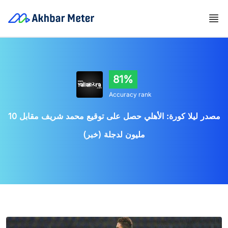
81%
Accuracy rank
مصدر ليلا كورة: الأهلي حصل على توقيع محمد شريف مقابل 10
مليون لدجلة (خبر)