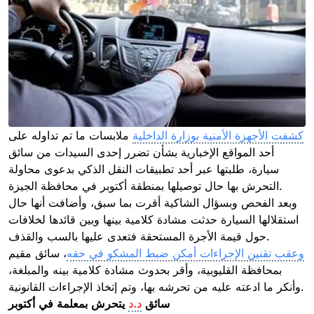
كشفت الأجهزة الأمنية بوزارة الداخلية
ملابسات ما تم تداوله على
أحد المواقع الإخبارية بشأن تضرر إحدى السيدات من سائق
سيارة، طلبتها عبر أحد تطبيقات النقل الذكي بدعوى محاولة
التحرش بها حال توصيلها بمنطقة أكتوبر في محافظة الجيزة.
وبعد الفحص وبسؤال الشاكية أقرت بما سبق، وأضافت أنها حال
استقلالها السيارة حدثت مشادة كلامية بينها وبين قائدها لخلافات
حول قيمة الأجرة المستحقة فتعدى عليها بالسب والقذف.
وعقب تقنين الإجراءات أمكن ضبط المشكو في حقه
، سائق مقيم
بمحافظة القليوبية، وأقر بحدوث مشادة كلامية بينه والمبلغة،
وأنكر ما ادعته عليه من تحرشه بها، وتم إتخاذ الإجراءات القانونية.
سائق
د.د
يتحرش بمعلمة في أكتوبر