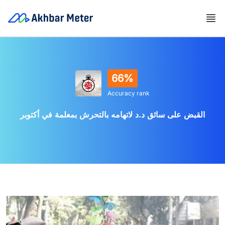
66%
Accuracy rank
القبض على سائق د.د لاتهامه بالتحرش بمعلمة في أكتوبر