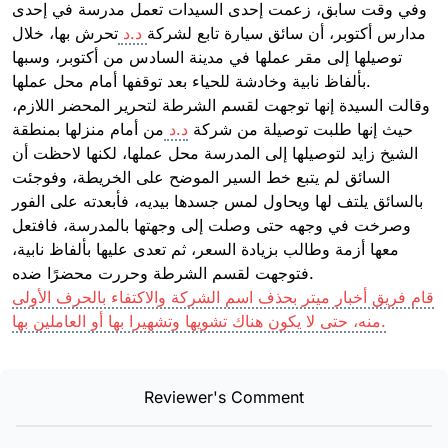
وفي وقت سابق، زعمت إحدى السيدات تعمل مدرسة في إحدى
مدارس أكتوبر، أن سائق سيارة تابع لشركة
د.د
تحرش بها، خلال
توصيلها إلى مقر عملها في مدينة السادس من أكتوبر، وسبها
بألفاظ نابية وخادشة للحياء بعد توقفها أمام محل عملها.
وقالت السيدة إنها توجهت لقسم الشرطة لتحرير المحضر اللازم،
حيث إنها طلبت توصيلة من شركة
د.د
من أمام منزلها بمنطقة
الشيخ زايد لتوصيلها إلى المدرسة محل عملها، لكنها لاحظت أن
السائق لم يتبع خط السير الموضح على الخريطة، وفوجئت
بالسائق يلتف لها ويحاول لمس جسدها بيديه، فأبعدته على الفور
وصرخت في وجهه حتى وصلت إلى وجهتها بالمدرسة، فافتعل
معها أزمة وطالب بزيادة السعر، ثم تعدى عليها بألفاظ نابية،
فتوجهت لقسم الشرطة وحررت محضرًا ضده.
قام فريق أخبار ميتر بحذف اسم الشركة والاكتفاء بالحرف الأولى
منه، حتى لا يكون هناك تشويها وتشهيرا بها أو العاملين بها.
Reviewer's Comment