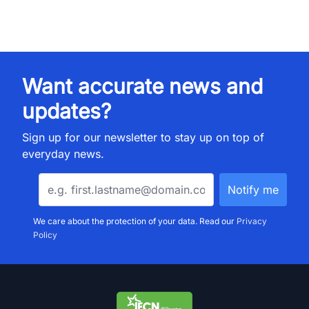
Want accurate news and
updates?
Sign up for our newsletter to stay up on top of
everyday news.
We care about the protection of your data. Read our
Privacy
Policy