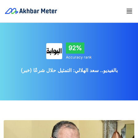
92%
Accuracy rank
بالفيديو.. سعد الهلالي: التمثيل حلال شرعًا (خبر)