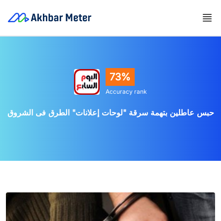
73%
Accuracy rank
حبس عاطلين بتهمة سرقة "لوحات إعلانات" الطرق فى الشروق