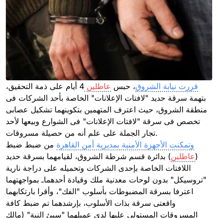
قررت نيابة الشروق
، حبس
عاطلين
4 أيام على ذمة التحقيق،
بتهمة سرقة حديد "لافتات الإعلانات" الخاصة بأحد الشركات فى
منطقة الشروق، حيث اعترف المتهمين بتكوينهما تشكيل عصابى
تخصص فى سرقة "لافتات الإعلانات" فى الشوارع وبيعها لأحد
تجار الجملة على علم أنه من حصيلة مسروقات.
وتمكنت الأجهزة الأمنية بمديرية أمن القاهرة
من ضبط ضبط
(
عاطلين
) بدائرة قسم شرطة الشروق، لقيامهما بسرقة حديد
اللافتات الخاصة بإحدى الشركات وتحميله على دراجة نارية
"تروسيكل" بدون لوحات معدنية ملك وقيادة أحدهماـ بمواجهتهما
اعترفا بسرقة المضبوطات بأسلوب "الفك"، وأقرا بارتكابهما
واقعتى سرقة بذات الأسلوب، بإرشدهما تم ضبط كافة
المسروقات المستولى عليها لدى عميلهما "سيئ النية" (مالك