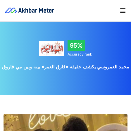
95%
Accuracy rank
محمد العمروسي يكشف حقيقة «فارق العمر» بينه وبين مي فاروق