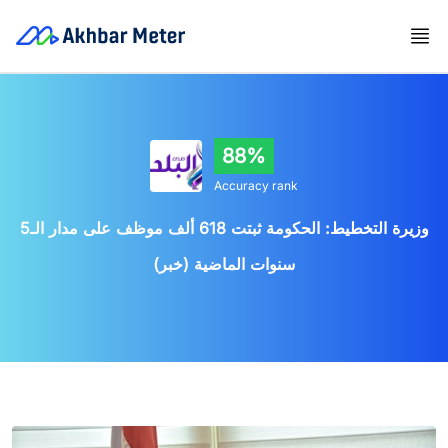
88%
Accuracy rank
وزيرة التخطيط: الحكومة ثبتت 618 ألف موظف على مدار الـ5
سنوات الماضية (خبر)