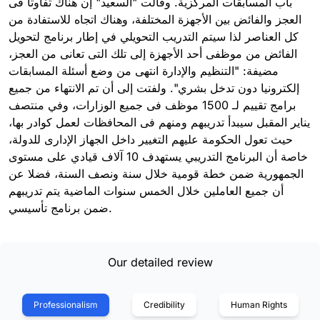
باب المسابقات المركزية. وقالت "السعيد" إن هناك تفاوتا فى
العجز والفائض بين الأجهزة المختلفة، وهناك اتجاه للاستفادة من
كل العناصر لذا سيتم التدريب التحويلي في إطار برنامج لتحويل
الفائض من موظفى أحد الأجهزة إلى تلك التى تعانى من العجز،
مضيفة: "التنظيم والإدارة انتهى من وضع أسئلة المسابقات
إلكترونيا دون تدخل بشري". ولفتت إلى أن تم الانتهاء من جميع
برامج تقييم لـ 1500 موظف فى جميع الوزارات، وفي منتصف
يناير المقبل سيبدأ تدريبهم ومنهم فى المحافظات لعمل كوادر بها،
حيث تعول الحكومة عليهم التغيير داخل الجهاز الإدارى للدولة،
خاصة أن البرنامج التدريبي يستهدف 10 آلاف قيادي على مستوى
الجمهورية ضمن خطة قومية خلال سنة ونصف السنة، فضلا عن
أن جميع العاملين خلال الخمس سنوات الماضية يتم تدريبهم
ضمن برنامج تأسيسي.
Our detailed review
Professionalism
Credibility
Human Rights