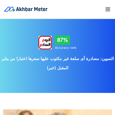
87%
Accuracy rank
التموين: مصادرة أى سلعة غير مكتوب عليها سعرها اعتبارا من يناير
المقبل (خبر)