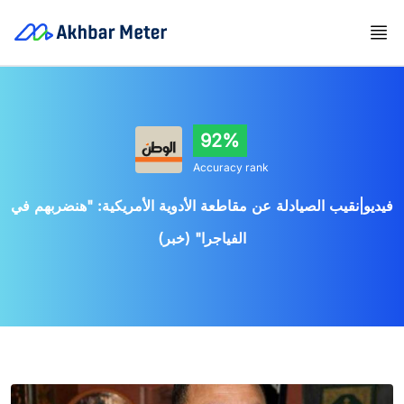
92%
Accuracy rank
فيديو|نقيب الصيادلة عن مقاطعة الأدوية الأمريكية: "هنضربهم في
الفياجرا" (خبر)