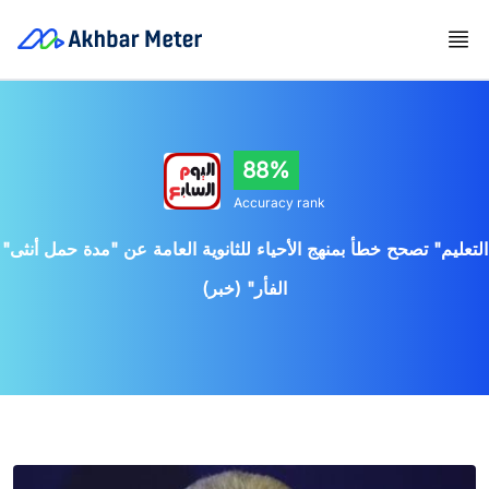
88%
Accuracy rank
"التعليم" تصحح خطأ بمنهج الأحياء للثانوية العامة عن "مدة حمل أنثى
الفأر" (خبر)