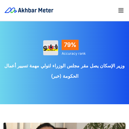
79%
Accuracy rank
وزير الإسكان يصل مقر مجلس الوزراء لتولي مهمة تسيير أعمال
الحكومة (خبر)