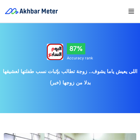
87%
Accuracy rank
اللى يعيش ياما يشوف.. زوجة تطالب بإثبات نسب طفلتها لعشيقها
بدلا من زوجها (خبر)