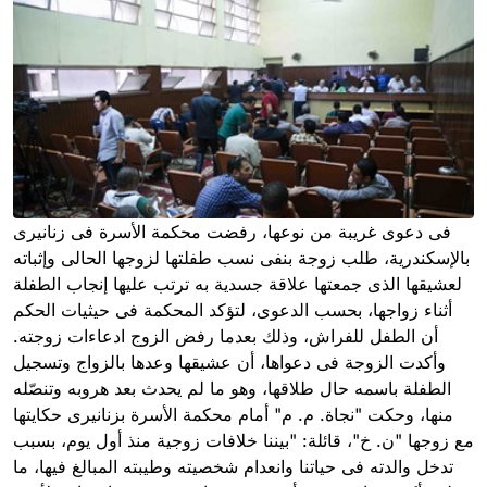
فى دعوى غريبة من نوعها، رفضت محكمة الأسرة فى زنانيرى
بالإسكندرية، طلب زوجة بنفى نسب طفلتها لزوجها الحالى وإثباته
لعشيقها الذى جمعتها علاقة جسدية به ترتب عليها إنجاب الطفلة
أثناء زواجها، بحسب الدعوى، لتؤكد المحكمة فى حيثيات الحكم
أن الطفل للفراش، وذلك بعدما رفض الزوج ادعاءات زوجته.
وأكدت الزوجة فى دعواها، أن عشيقها وعدها بالزواج وتسجيل
الطفلة باسمه حال طلاقها، وهو ما لم يحدث بعد هروبه وتنصّله
منها، وحكت "نجاة. م. م" أمام محكمة الأسرة بزنانيرى حكايتها
مع زوجها "ن. خ"، قائلة: "بيننا خلافات زوجية منذ أول يوم، بسبب
تدخل والدته فى حياتنا وانعدام شخصيته وطيبته المبالغ فيها، ما