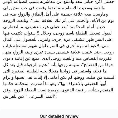
جعلنى أكره حياتى معه وأمتنع عن معاشرته بسبب انصياعه لأومر
والدته، وسعيت للانتقام منه بعدما وقعت فى حب صديق لى
ومارست معه علاقة حميمة على أمل الطلاق والزواج منه فى
يوم من الأيام، وأنجبت على أثر تلك العلاقة ابنتى". وتابعت الزوجة
حديثها أمام المحكمة: "بعد حملى هرب عشيقى، ما اضطرنى
لقبول تسجيل الطفلة باسم زوجى، وخلال 5 سنوات تكتمت فيها
على السر ظهر عشيقى مرة أخرى، وابتزنى للحصول على المال
منى، لأعود له مرة أخرى فى السر طوال شهور مستغلة غياب
زوجى، حتى علمت علاقة عشيقى بسيدة غيرى ونيته الزواج منها،
فقررت القصاص منه وأبلغت زوجى الذى امتنع عن إقامة دعوى
خوفا من الفضائح"، متهمة زوجها بأنه "عديم الرجولة قَبِل بعد كل
ما فعلته واستمر فى زواجنا متعللا بحبه للطفلة الصغيرة التى
ليست من صلبه، ووقتها لم يكن أمامى إلا إثبات نفى نسبها وإلزام
أبيها الحقيقى بالاعتراف بها"، وهو ما أصدرت المحكمة حكمها
المتقدم بشأنه، رافضة الدعوى، ومقرة نسب الطفلة للزوج، وفق
المبدأ الشرعى "الابن للفراش".
Our detailed review