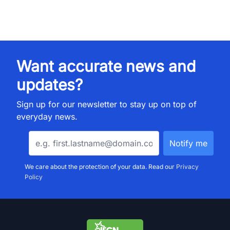
Want accurate news and
updates?
Sign up for our newsletter to stay up on top of
everyday news.
We care about the protection of your data. Read our
Privacy
Policy